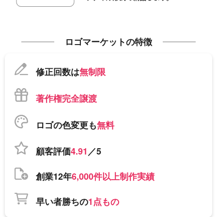
ロゴマーケットの特徴
修正回数は
無制限
著作権完全譲渡
ロゴの色変更も
無料
顧客評価
4.91
／5
創業12年
6,000件以上制作実績
早い者勝ちの
1点もの