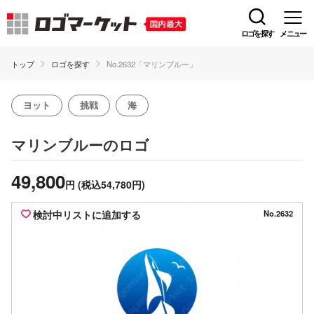
ロゴを探す
メニュー
トップ
ロゴを探す
No.2632「マリンブルー」
ヨット
挑戦
海
のロゴ
マリンブルー
49,800
円
(税込54,780円)
検討中リストに追加する
No.2632