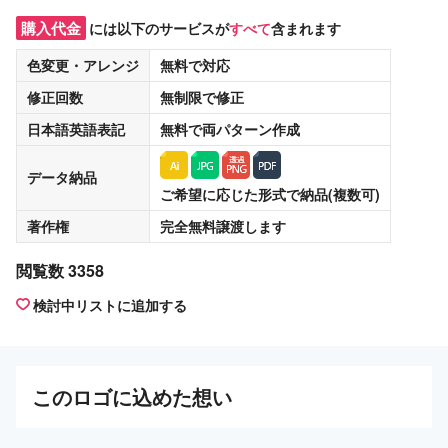
購入代金
には以下のサービスが
すべて
含まれます
色変更・アレンジ
無料
で対応
修正回数
無制限
で修正
日本語英語表記
無料
で両パターン作成
データ納品
ご希望に応じた形式で納品(複数可)
著作権
完全無料譲渡
します
閲覧数 3358
検討中リストに追加する
この
ロゴ
に込めた想い