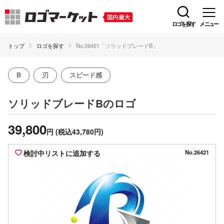
ロゴを探す
メニュー
トップ
ロゴを探す
No.26421「ソリッドブレードB」
B
刃
スピード感
のロゴ
ソリッドブレードB
39,800
円
(税込43,780円)
検討中リストに追加する
No.26421