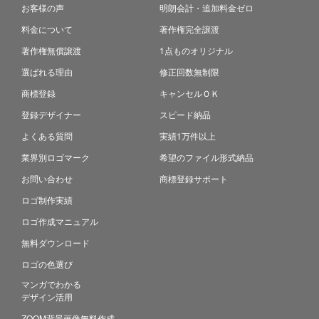
お客様の声
明朗会計・追加料金ゼロ
料金について
著作権完全譲渡
著作権無償譲渡
1点ものオリジナル
選ばれる理由
修正回数無制限
商標登録
キャンセルＯＫ
登録デザイナー
スピード納品
よくある質問
実績1万件以上
業界別ロゴマーク
希望のファイル形式納品
お問い合わせ
商標登録サポート
ロゴ制作実績
ロゴ作成マニュアル
無料ダウンロード
ロゴの色選び
マンガでわかる
デザイン活用
ZOOM背景画像無料作成