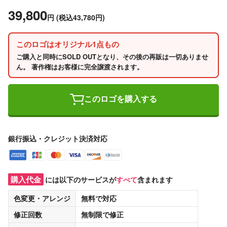
39,800
円
(税込43,780円)
このロゴはオリジナル1点もの
ご購入と同時にSOLD OUTとなり、その後の再販は一切ありませ
ん。 著作権はお客様に完全譲渡されます。
このロゴを購入する
銀行振込・クレジット決済対応
購入代金
には以下のサービスが
すべて
含まれます
色変更・アレンジ
無料
で対応
修正回数
無制限
で修正