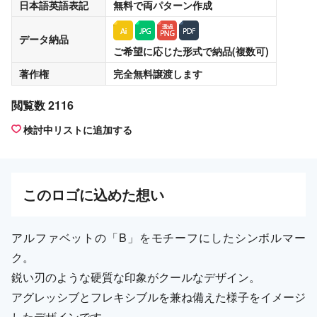
日本語英語表記
無料
で両パターン作成
データ納品
ご希望に応じた形式で納品(複数可)
著作権
完全無料譲渡
します
閲覧数 2116
検討中リストに追加する
この
ロゴ
に込めた想い
アルファベットの「B」をモチーフにしたシンボルマー
ク。
鋭い刃のような硬質な印象がクールなデザイン。
アグレッシブとフレキシブルを兼ね備えた様子をイメージ
したデザインです。