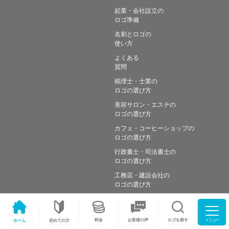
起業・会社設立の
ロゴ準備
名刺とロゴの
使い方
よくある
質問
税理士・士業の
ロゴの選び方
美容サロン・エステの
ロゴの選び方
カフェ・コーヒーショップの
ロゴの選び方
行政書士・司法書士の
ロゴの選び方
工務店・建設会社の
ロゴの選び方
メニュー
料金
ロゴを探す
お客様の声
ホーム
初めての方
Copyright © Simple works Inc. All Rights Reserved.