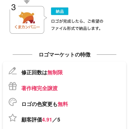
ロゴマーケットの特徴
修正回数は
無制限
著作権完全譲渡
ロゴの色変更も
無料
顧客評価
4.91
／5