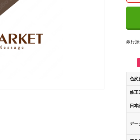
銀行振
色変
修正
日本
デー