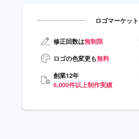
ロゴマーケット
修正回数は
無制限
ロゴの色変更も
無料
創業12年
6,000件以上制作実績