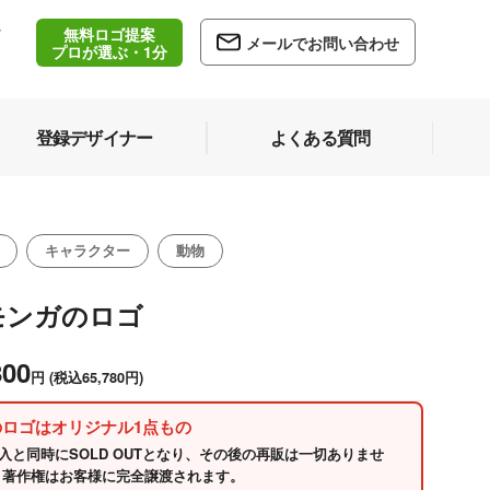
無料ロゴ提案
/
メールでお問い合わせ
5
プロが選ぶ・1分
登録デザイナー
よくある質問
キャラクター
動物
モンガのロゴ
800
円
(税込65,780円)
のロゴはオリジナル1点もの
入と同時にSOLD OUTとなり、その後の再販は一切ありませ
 著作権はお客様に完全譲渡されます。