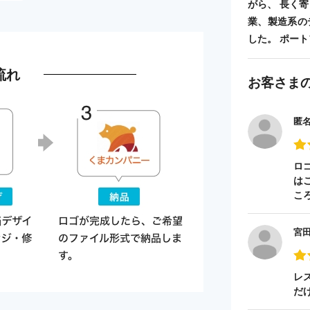
がら、 長く
業、製造系の
した。 ポートフォ
流れ
お客さま
匿
ロ
は
こ
宮
レ
だ