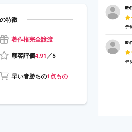
匿
の特徴
デ
著作権完全譲渡
匿
顧客評価
4.91
／5
デ
早い者勝ちの
1点もの