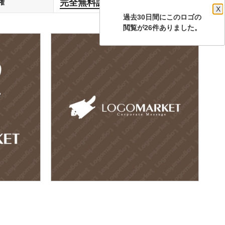
完全無料譲渡
権
します
X
過去30日間にこのロゴの
閲覧が26件ありました。