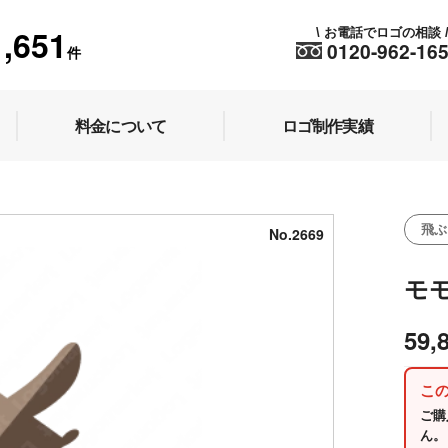
1,651
お電話でロゴの相談
\
0120-962-16
件
料金について
ロゴ制作実績
飛ぶ
No.2669
モ
59,
こ
ご購
ん。