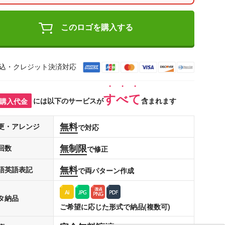
このロゴを購入する
込・クレジット決済対応
すべて
購入代金
には以下のサービスが
含まれます
無料
更・アレンジ
で対応
無制限
回数
で修正
無料
語英語表記
で両パターン作成
タ納品
ご希望に応じた形式で納品(複数可)