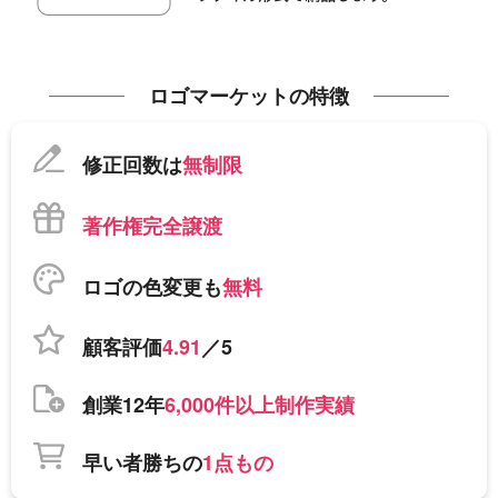
ロゴマーケットの特徴
修正回数は
無制限
著作権完全譲渡
ロゴの色変更も
無料
顧客評価
4.91
／5
創業12年
6,000件以上制作実績
早い者勝ちの
1点もの