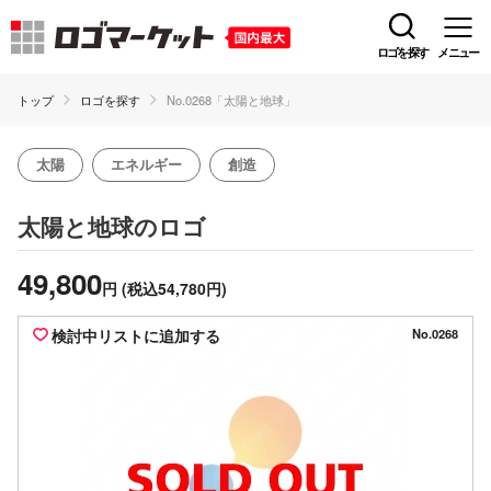
ロゴを探す
メニュー
トップ
ロゴを探す
No.0268「太陽と地球」
太陽
エネルギー
創造
のロゴ
太陽と地球
49,800
円
(税込54,780円)
検討中リストに追加する
No.0268