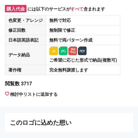
購入代金
には以下のサービスが
すべて
含まれます
色変更・アレンジ
無料
で対応
修正回数
無制限
で修正
日本語英語表記
無料
で両パターン作成
データ納品
ご希望に応じた形式で納品(複数可)
著作権
完全無料譲渡
します
閲覧数 3717
検討中リストに追加する
この
ロゴ
に込めた想い