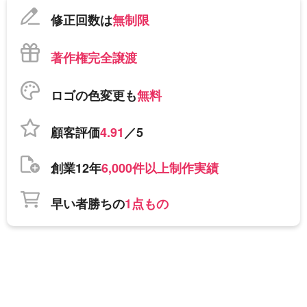
修正回数は
無制限
著作権完全譲渡
ロゴの色変更も
無料
顧客評価
4.91
／5
創業12年
6,000件以上制作実績
早い者勝ちの
1点もの