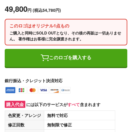
49,800
円
(税込54,780円)
このロゴはオリジナル1点もの
ご購入と同時にSOLD OUTとなり、その後の再販は一切ありませ
ん。 著作権はお客様に完全譲渡されます。
このロゴを購入する
銀行振込・クレジット決済対応
購入代金
には以下のサービスが
すべて
含まれます
色変更・アレンジ
無料
で対応
修正回数
無制限
で修正