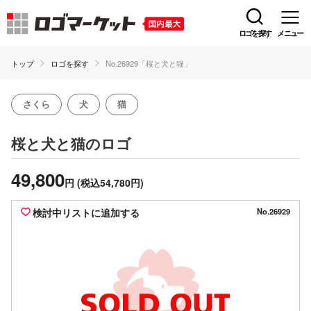
ロゴを探す
メニュー
トップ
ロゴを探す
No.26929「桜と犬と猫」
さくら
犬
猫
のロゴ
桜と犬と猫
49,800
円
(税込54,780円)
検討中リストに追加する
No.26929