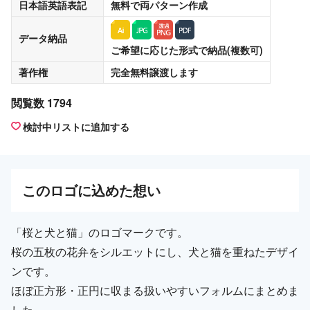
日本語英語表記
無料
で両パターン作成
データ納品
ご希望に応じた形式で納品(複数可)
著作権
完全無料譲渡
します
閲覧数 1794
検討中リストに追加する
この
ロゴ
に込めた想い
「桜と犬と猫」のロゴマークです。
桜の五枚の花弁をシルエットにし、犬と猫を重ねたデザイ
ンです。
ほぼ正方形・正円に収まる扱いやすいフォルムにまとめま
した。