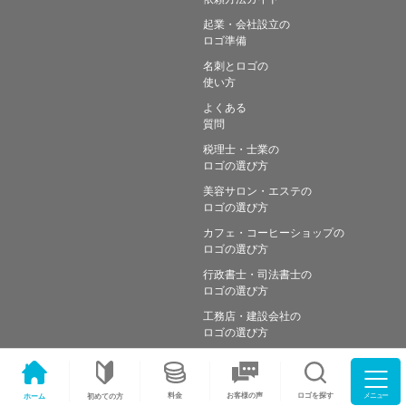
起業・会社設立の
ロゴ準備
名刺とロゴの
使い方
よくある
質問
税理士・士業の
ロゴの選び方
美容サロン・エステの
ロゴの選び方
カフェ・コーヒーショップの
ロゴの選び方
行政書士・司法書士の
ロゴの選び方
工務店・建設会社の
ロゴの選び方
メニュー
料金
ロゴを探す
お客様の声
ホーム
初めての方
Copyright © Simple works Inc. All Rights Reserved.