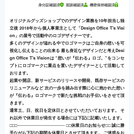
身分証確認済
面談確認済
機密保持確認済
オリジナルグッズショップでのデザイン業務を10年担当し独
立後 2018年から個人事業主として「Design Office T's Visi
on」の屋号で活動中のロゴデザイナーです。
多くのデザインが溢れる中でロゴマークはご自身の想いを可
視化し伝えることの出来る 最も身近なデザインだと考えDesi
gn Office T's Visionは “想いが『伝わる』ロゴ。”​ をコンセ
プトにロゴマークに重点を置いたデザイナーとして活動して
おります。
起業や開店、新サービスのリリースや開発、既存サービスの
リニューアルなど 次の一歩を踏み出す際に心に抱かれた想い
が『伝わる』ロゴマークで新たな挑戦のお手伝いをさせて頂
きます。
通常土、日、祝日を定休日とさせていただいております。 そ
れ以外で休業日が発生する場合には下記に記載いたします。
□□□──────────────── □□休業日のお知らせ□□ 誠に勝
手ながら下記の期間を休業日とさせて頂きます。 ご迷惑をお