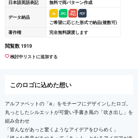
日本語英語表記
無料
で両パターン作成
データ納品
ご希望に応じた形式で納品(複数可)
著作権
完全無料譲渡
します
閲覧数 1919
検討中リストに追加する
この
ロゴ
に込めた想い
アルファベットの「a」をモチーフにデザインしたロゴ。
丸っとしたシルエットが可愛い手書き風の「吹き出し」を
組み合わせ
「皆んながあっと驚くようなアイデアをひらめく」
「様々な意見があつまって「あっ！」となるアイデアが生