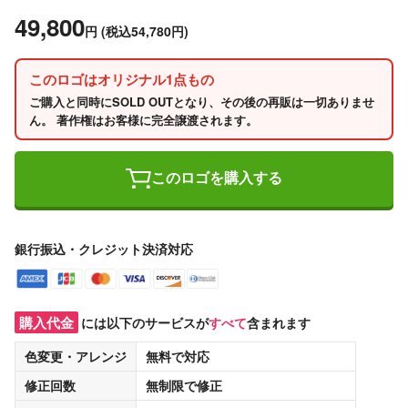
49,800
円
(税込54,780円)
このロゴはオリジナル1点もの
ご購入と同時にSOLD OUTとなり、その後の再販は一切ありませ
ん。 著作権はお客様に完全譲渡されます。
このロゴを購入する
銀行振込・クレジット決済対応
購入代金
には以下のサービスが
すべて
含まれます
色変更・アレンジ
無料
で対応
修正回数
無制限
で修正