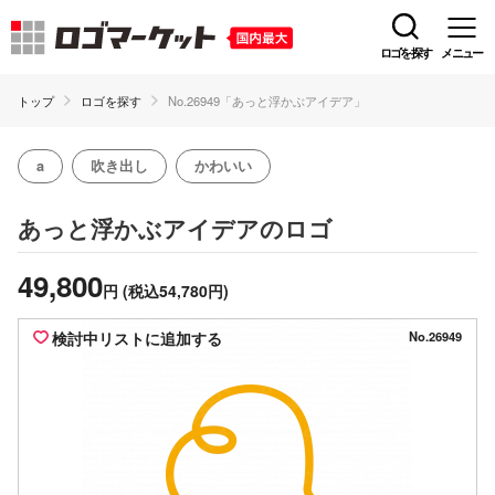
ロゴを探す
メニュー
トップ
ロゴを探す
No.26949「あっと浮かぶアイデア」
a
吹き出し
かわいい
のロゴ
あっと浮かぶアイデア
49,800
円
(税込54,780円)
検討中リストに追加する
No.26949