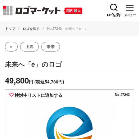
ロゴを探す
メニュー
トップ
ロゴを探す
No.27243「未来へ「e」」
e
上昇
未来
のロゴ
未来へ「e」
49,800
円
(税込54,780円)
検討中リストに追加する
No.27243