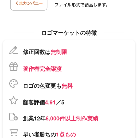
ロゴマーケットの特徴
修正回数は
無制限
著作権完全譲渡
ロゴの色変更も
無料
顧客評価
4.91
／5
創業12年
6,000件以上制作実績
早い者勝ちの
1点もの