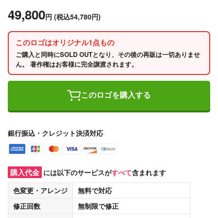
49,800
円
(税込54,780円)
このロゴはオリジナル1点もの
ご購入と同時にSOLD OUTとなり、その後の再販は一切ありませ
ん。 著作権はお客様に完全譲渡されます。
このロゴを購入する
銀行振込・クレジット決済対応
購入代金
には以下のサービスが
すべて
含まれます
色変更・アレンジ
無料
で対応
修正回数
無制限
で修正