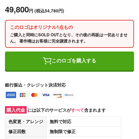
49,800
円
(税込54,780円)
このロゴはオリジナル1点もの
ご購入と同時にSOLD OUTとなり、その後の再販は一切ありませ
ん。 著作権はお客様に完全譲渡されます。
このロゴを購入する
銀行振込・クレジット決済対応
購入代金
には以下のサービスが
すべて
含まれます
色変更・アレンジ
無料
で対応
修正回数
無制限
で修正