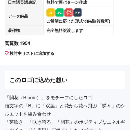
日本語英語表記
無料
で両パターン作成
データ納品
ご希望に応じた形式で納品(複数可)
著作権
完全無料譲渡
します
閲覧数 1954
検討中リストに追加する
この
ロゴ
に込めた想い
「開花（Bloom）」をモチーフにしたロゴ
頭文字の「B」に「双葉」と花から花へ飛ぶ「蝶々」のシ
ルエットを組み合わせ
「芽吹き」「咲き誇る」「開花」のポジティブなエネルギ
ーのイメージを表現しデザインしたロゴマーク。