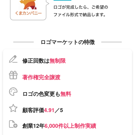
ロゴマーケットの特徴
修正回数は
無制限
著作権完全譲渡
ロゴの色変更も
無料
顧客評価
4.91
／5
創業12年
6,000件以上制作実績