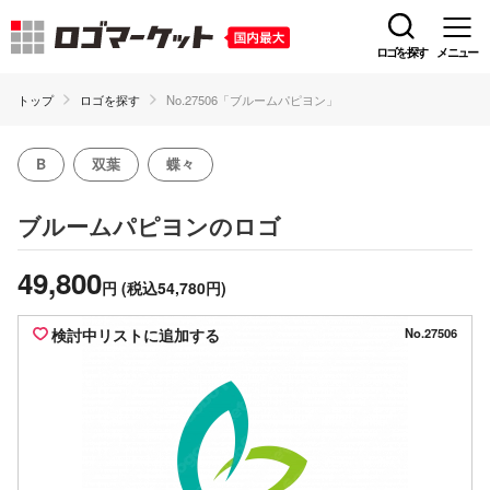
ロゴを探す
メニュー
トップ
ロゴを探す
No.27506「ブルームパピヨン」
B
双葉
蝶々
のロゴ
ブルームパピヨン
49,800
円
(税込54,780円)
検討中リストに追加する
No.27506