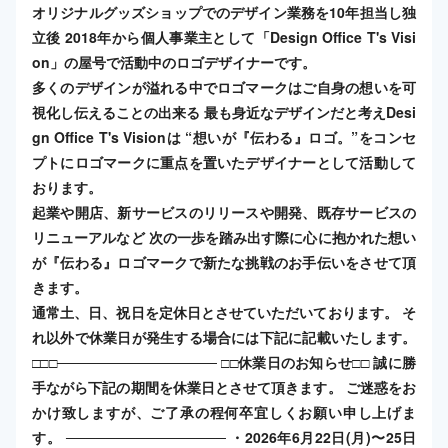
オリジナルグッズショップでのデザイン業務を10年担当し独
立後 2018年から個人事業主として「Design Office T's Visi
on」の屋号で活動中のロゴデザイナーです。
多くのデザインが溢れる中でロゴマークはご自身の想いを可
視化し伝えることの出来る 最も身近なデザインだと考えDesi
gn Office T's Visionは “想いが『伝わる』ロゴ。”​ をコンセ
プトにロゴマークに重点を置いたデザイナーとして活動して
おります。
起業や開店、新サービスのリリースや開発、既存サービスの
リニューアルなど 次の一歩を踏み出す際に心に抱かれた想い
が『伝わる』ロゴマークで新たな挑戦のお手伝いをさせて頂
きます。
通常土、日、祝日を定休日とさせていただいております。 そ
れ以外で休業日が発生する場合には下記に記載いたします。
□□□──────────────── □□休業日のお知らせ□□ 誠に勝
手ながら下記の期間を休業日とさせて頂きます。 ご迷惑をお
かけ致しますが、ご了承の程何卒宜しくお願い申し上げま
す。 ──────────────── ・2026年6月22日(月)〜25日