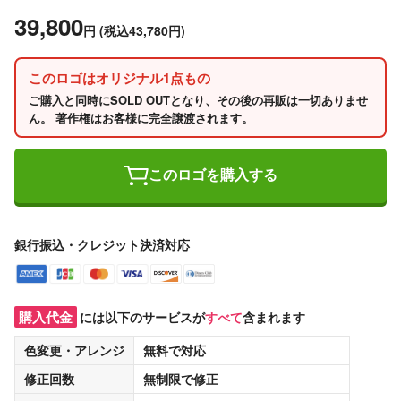
39,800
円
(税込43,780円)
このロゴはオリジナル1点もの
ご購入と同時にSOLD OUTとなり、その後の再販は一切ありませ
ん。 著作権はお客様に完全譲渡されます。
このロゴを購入する
銀行振込・クレジット決済対応
購入代金
には以下のサービスが
すべて
含まれます
色変更・アレンジ
無料
で対応
修正回数
無制限
で修正