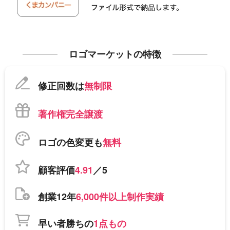
ロゴマーケットの特徴
修正回数は
無制限
著作権完全譲渡
ロゴの色変更も
無料
顧客評価
4.91
／5
創業12年
6,000件以上制作実績
早い者勝ちの
1点もの