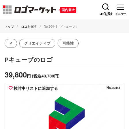
ロゴを探す
メニュー
トップ
ロゴを探す
No.30441「Pキューブ」
P
クリエイティブ
可能性
のロゴ
Pキューブ
39,800
円
(税込43,780円)
検討中リストに追加する
No.30441