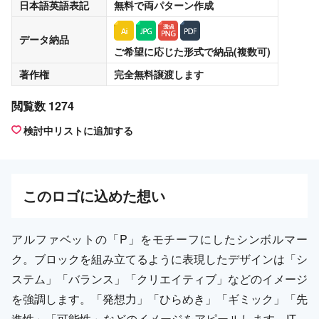
日本語英語表記
無料
で両パターン作成
データ納品
ご希望に応じた形式で納品(複数可)
著作権
完全無料譲渡
します
閲覧数 1274
検討中リストに追加する
この
ロゴ
に込めた想い
アルファベットの「P」をモチーフにしたシンボルマー
ク。ブロックを組み立てるように表現したデザインは「シ
ステム」「バランス」「クリエイティブ」などのイメージ
を強調します。「発想力」「ひらめき」「ギミック」「先
進性」「可能性」などのイメージをアピールします。IT、