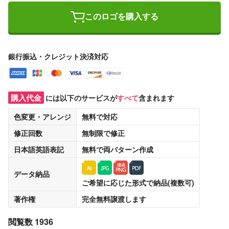
このロゴを購入する
銀行振込・クレジット決済対応
購入代金
には以下のサービスが
すべて
含まれます
色変更・アレンジ
無料
で対応
修正回数
無制限
で修正
日本語英語表記
無料
で両パターン作成
データ納品
ご希望に応じた形式で納品(複数可)
著作権
完全無料譲渡
します
閲覧数 1936