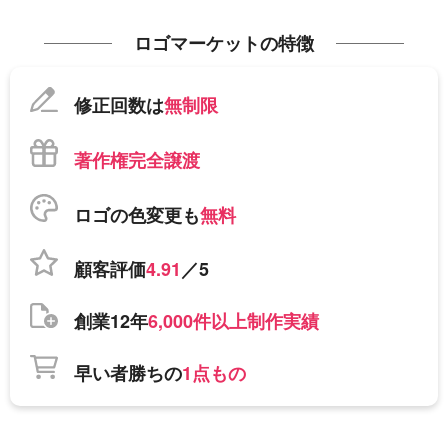
ロゴマーケットの特徴
修正回数は
無制限
著作権完全譲渡
ロゴの色変更も
無料
顧客評価
4.91
／5
創業12年
6,000件以上制作実績
早い者勝ちの
1点もの