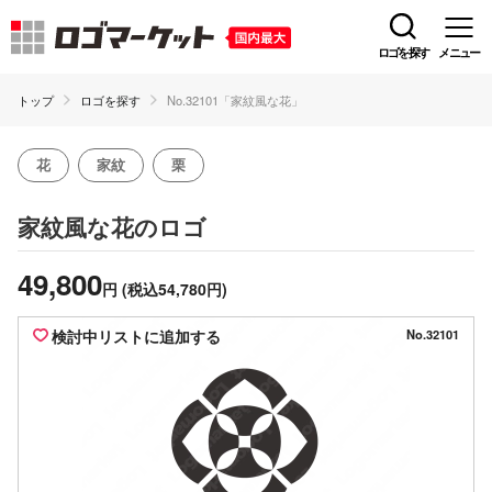
ロゴを探す
メニュー
トップ
ロゴを探す
No.32101「家紋風な花」
花
家紋
栗
のロゴ
家紋風な花
49,800
円
(税込54,780円)
検討中リストに追加する
No.32101