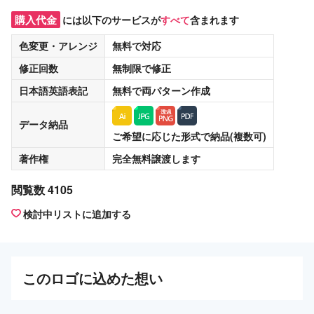
購入代金
には以下のサービスが
すべて
含まれます
色変更・アレンジ
無料
で対応
修正回数
無制限
で修正
日本語英語表記
無料
で両パターン作成
データ納品
ご希望に応じた形式で納品(複数可)
著作権
完全無料譲渡
します
閲覧数 4105
検討中リストに追加する
この
ロゴ
に込めた想い