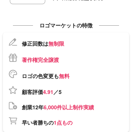
ロゴマーケットの特徴
修正回数は
無制限
著作権完全譲渡
ロゴの色変更も
無料
顧客評価
4.91
／5
創業12年
6,000件以上制作実績
早い者勝ちの
1点もの