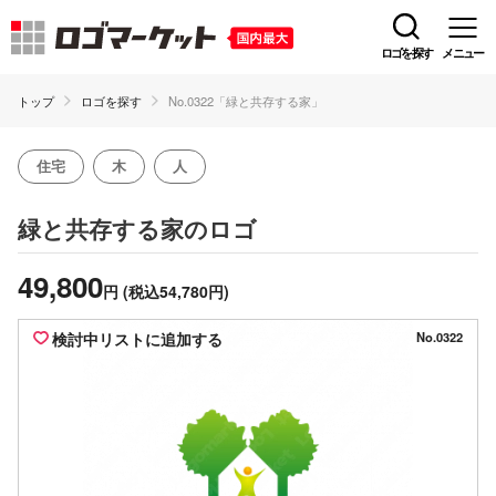
ロゴを探す
メニュー
トップ
ロゴを探す
No.0322「緑と共存する家」
住宅
木
人
のロゴ
緑と共存する家
49,800
円
(税込54,780円)
検討中リストに追加する
No.0322