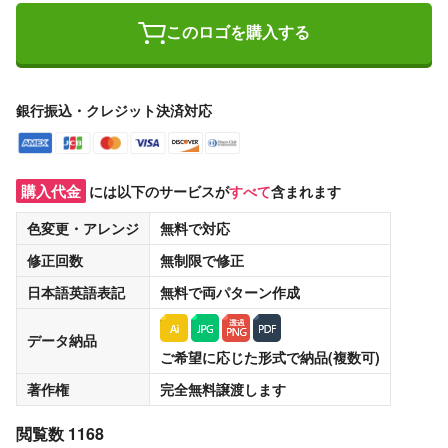
このロゴを購入する
銀行振込・クレジット決済対応
購入代金
には以下のサービスが
すべて
含まれます
色変更・アレンジ
無料
で対応
修正回数
無制限
で修正
日本語英語表記
無料
で両パターン作成
データ納品
ご希望に応じた形式で納品(複数可)
著作権
完全無料譲渡
します
閲覧数 1168