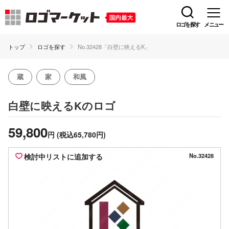
ロゴを探す
メニュー
トップ
ロゴを探す
No.32428「白壁に映えるK」
蔵
家
和風
のロゴ
白壁に映えるK
59,800
円
(税込65,780円)
検討中リストに追加する
No.32428