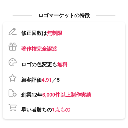
ロゴマーケットの特徴
修正回数は
無制限
著作権完全譲渡
ロゴの色変更も
無料
顧客評価
4.91
／5
創業12年
6,000件以上制作実績
早い者勝ちの
1点もの