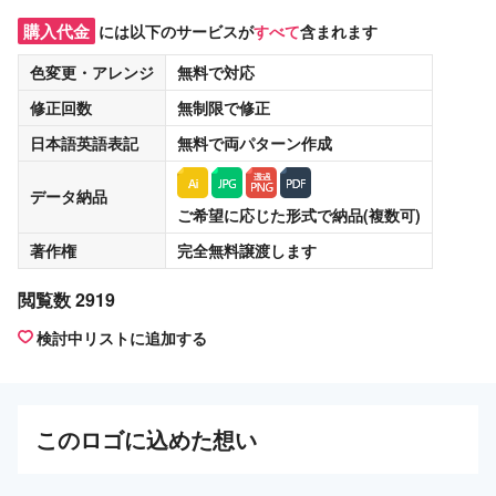
購入代金
には以下のサービスが
すべて
含まれます
色変更・アレンジ
無料
で対応
修正回数
無制限
で修正
日本語英語表記
無料
で両パターン作成
データ納品
ご希望に応じた形式で納品(複数可)
著作権
完全無料譲渡
します
閲覧数 2919
検討中リストに追加する
この
ロゴ
に込めた想い