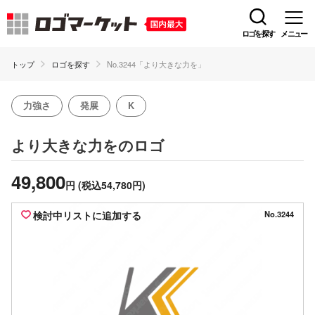
ロゴを探す
メニュー
トップ
ロゴを探す
No.3244「より大きな力を」
力強さ
発展
K
のロゴ
より大きな力を
49,800
円
(税込54,780円)
検討中リストに追加する
No.3244