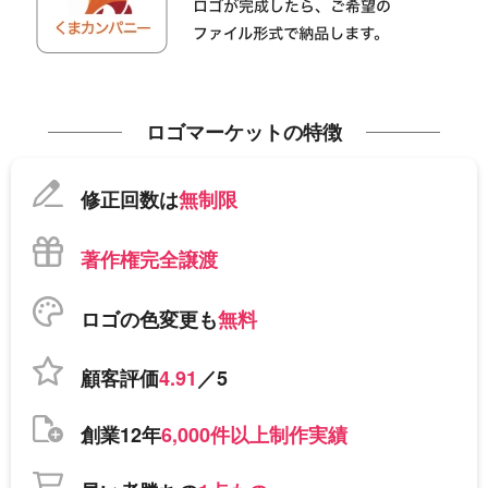
ロゴマーケットの特徴
修正回数は
無制限
著作権完全譲渡
ロゴの色変更も
無料
顧客評価
4.91
／5
創業12年
6,000件以上制作実績