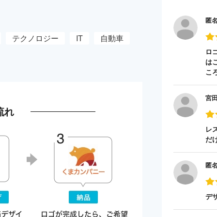
匿
テクノロジー
IT
自動車
ロ
は
こ
宮
流れ
レ
だ
匿
デ