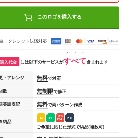
このロゴを購入する
込・クレジット決済対応
すべて
購入代金
には以下のサービスが
含まれます
無料
更・アレンジ
で対応
無制限
回数
で修正
無料
語英語表記
で両パターン作成
タ納品
ご希望に応じた形式で納品(複数可)