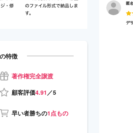
匿
デ
の特徴
著作権完全譲渡
顧客評価
4.91
／5
早い者勝ちの
1点もの