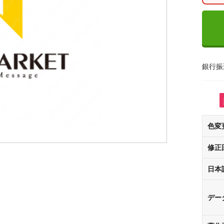
銀行振
色変
修正
日本
デー