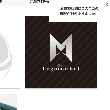
完全無料譲渡
権
します
X
過去30日間にこのロゴの
閲覧が36件ありました。