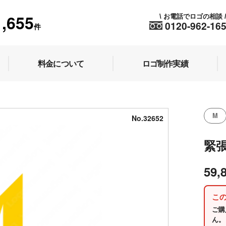
1,655
お電話でロゴの相談
\
0120-962-16
件
料金について
ロゴ制作実績
M
No.32652
緊
59,
こ
ご購
ん。