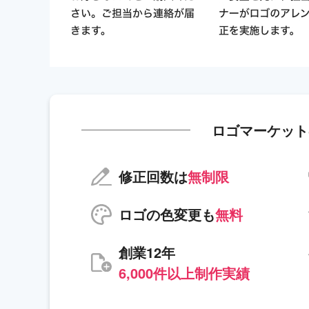
ロゴマーケット
修正回数は
無制限
ロゴの色変更も
無料
創業12年
6,000件以上制作実績