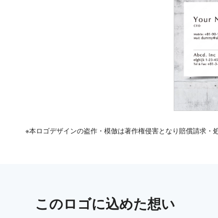
※本ロゴデザインの盗作・模倣は著作権侵害となり賠償請求・
この
ロゴ
に込めた想い