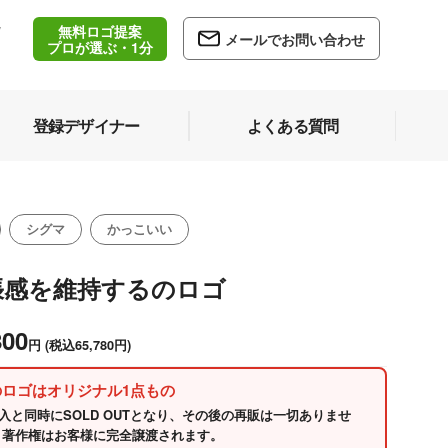
無料ロゴ提案
/
メールでお問い合わせ
5
プロが選ぶ・1分
登録デザイナー
よくある質問
シグマ
かっこいい
張感を維持するのロゴ
800
円
(税込65,780円)
のロゴはオリジナル1点もの
入と同時にSOLD OUTとなり、その後の再販は一切ありませ
 著作権はお客様に完全譲渡されます。