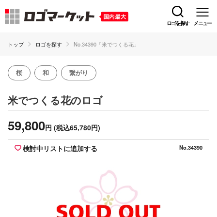
ロゴを探す
メニュー
トップ
ロゴを探す
No.34390「米でつくる花」
桜
和
繋がり
のロゴ
米でつくる花
59,800
円
(税込65,780円)
検討中リストに追加する
No.34390