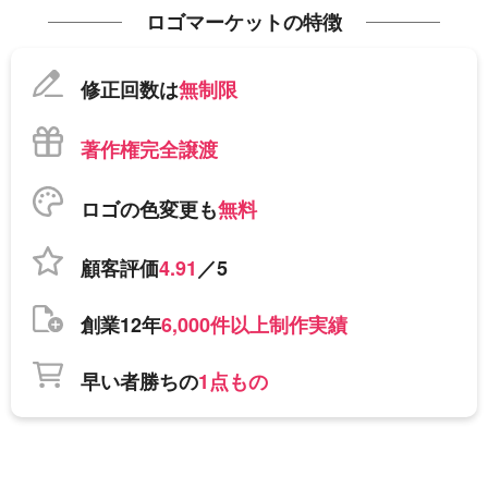
ロゴマーケットの特徴
修正回数は
無制限
著作権完全譲渡
ロゴの色変更も
無料
顧客評価
4.91
／5
創業12年
6,000件以上制作実績
早い者勝ちの
1点もの