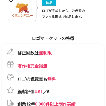
ロゴマーケットの特徴
修正回数は
無制限
著作権完全譲渡
ロゴの色変更も
無料
顧客評価
4.91
／5
創業12年
6,000件以上制作実績