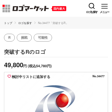
ロゴを探す
メニュー
トップ
ロゴを探す
No.34477「突破するR」
R
挑戦
可能性
のロゴ
突破するR
49,800
円
(税込54,780円)
検討中リストに追加する
No.34477