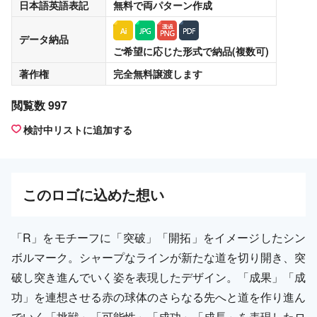
日本語英語表記
無料
で両パターン作成
データ納品
ご希望に応じた形式で納品(複数可)
著作権
完全無料譲渡
します
閲覧数 997
検討中リストに追加する
この
ロゴ
に込めた想い
「R」をモチーフに「突破」「開拓」をイメージしたシン
ボルマーク。シャープなラインが新たな道を切り開き、突
破し突き進んでいく姿を表現したデザイン。「成果」「成
功」を連想させる赤の球体のさらなる先へと道を作り進ん
でいく「挑戦」「可能性」「成功」「成長」を表現したロ