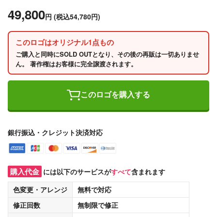
49,800
円
(税込54,780円)
このロゴはオリジナル1点もの
ご購入と同時にSOLD OUTとなり、その後の再販は一切ありませ
ん。 著作権はお客様に完全譲渡されます。
このロゴを購入する
銀行振込・クレジット決済対応
購入代金
には以下のサービスが
すべて
含まれます
色変更・アレンジ
無料
で対応
修正回数
無制限
で修正