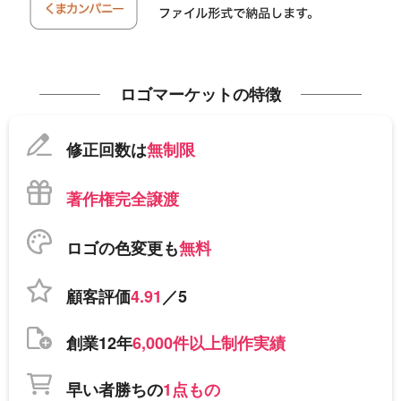
ロゴマーケットの特徴
修正回数は
無制限
著作権完全譲渡
ロゴの色変更も
無料
顧客評価
4.91
／5
創業12年
6,000件以上制作実績
早い者勝ちの
1点もの