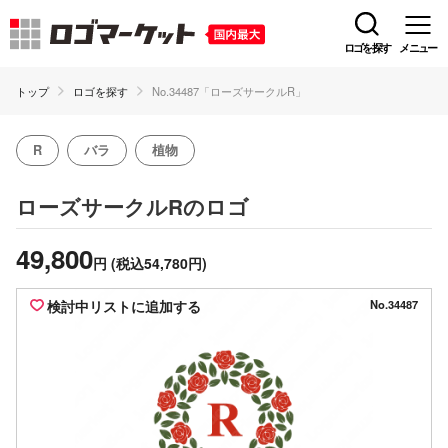
ロゴを探す
メニュー
トップ
ロゴを探す
No.34487「ローズサークルR」
R
バラ
植物
のロゴ
ローズサークルR
49,800
円
(税込54,780円)
検討中リストに追加する
No.34487