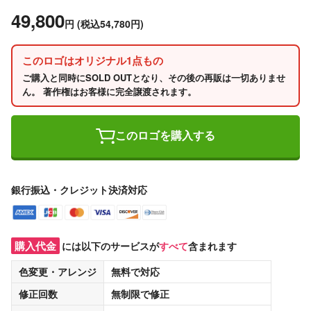
49,800
円
(税込54,780円)
このロゴはオリジナル1点もの
ご購入と同時にSOLD OUTとなり、その後の再販は一切ありませ
ん。 著作権はお客様に完全譲渡されます。
このロゴを購入する
銀行振込・クレジット決済対応
購入代金
には以下のサービスが
すべて
含まれます
色変更・アレンジ
無料
で対応
修正回数
無制限
で修正