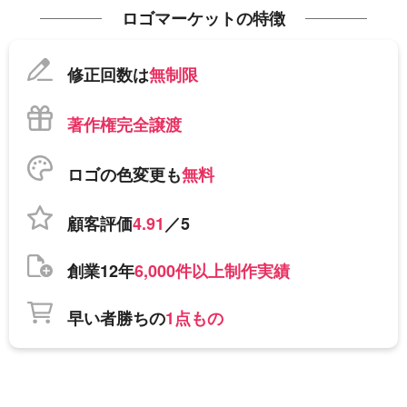
ロゴマーケットの特徴
修正回数は
無制限
著作権完全譲渡
ロゴの色変更も
無料
顧客評価
4.91
／5
創業12年
6,000件以上制作実績
早い者勝ちの
1点もの