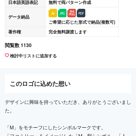
日本語英語表記
無料
で両パターン作成
データ納品
ご希望に応じた形式で納品(複数可)
著作権
完全無料譲渡
します
閲覧数 1130
検討中リストに追加する
この
ロゴ
に込めた想い
デザインに興味を持っていただき、ありがとうございまし
た。
「M」をモチーフにしたシンボルマークです。
「ファミリー」をイメージした「M」型シンボル。「人」