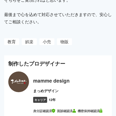
最後まで心を込めて対応させていただきますので、安心し
てご相談ください。
教育
娯楽
小売
物販
制作した
プロ
デザイナー
mamme design
まっめデザイン
12年
キャリア
身分証確認済
面談確認済
機密保持確認済