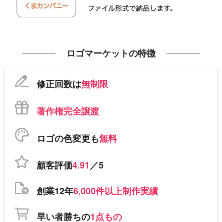
ロゴマーケットの特徴
修正回数は
無制限
著作権完全譲渡
ロゴの色変更も
無料
顧客評価
4.91
／5
創業12年
6,000件以上制作実績
早い者勝ちの
1点もの