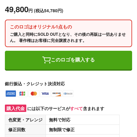
49,800
円
(税込54,780円)
このロゴはオリジナル1点もの
ご購入と同時にSOLD OUTとなり、その後の再販は一切ありませ
ん。 著作権はお客様に完全譲渡されます。
このロゴを購入する
銀行振込・クレジット決済対応
購入代金
には以下のサービスが
すべて
含まれます
色変更・アレンジ
無料
で対応
修正回数
無制限
で修正