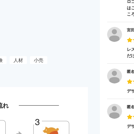
ロ
は
こ
宮
レ
だ
険
人材
小売
匿
デ
流れ
匿
デ