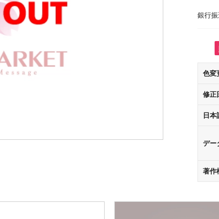
銀行振
色変
修正
日本
デー
著作