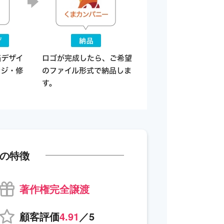
の特徴
著作権完全譲渡
顧客評価
4.91
／5