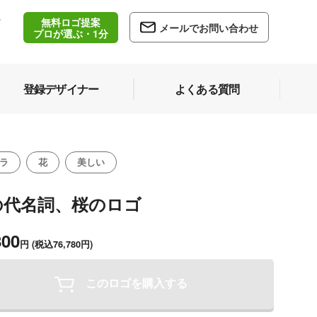
無料ロゴ提案
/
メールでお問い合わせ
5
プロが選ぶ・1分
登録デザイナー
よくある質問
ラ
花
美しい
の代名詞、桜のロゴ
800
円
(税込76,780円)
このロゴを購入する