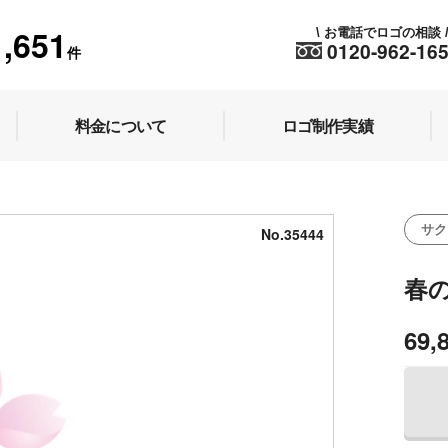
1,651
お電話でロゴの相談
\
0120-962-16
件
料金について
ロゴ制作実績
サク
No.35444
春
69,