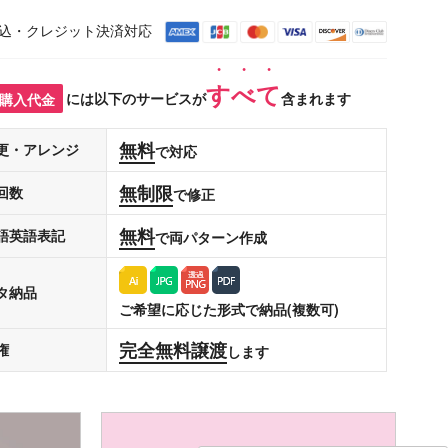
込・クレジット決済対応
すべて
購入代金
には以下のサービスが
含まれます
無料
更・アレンジ
で対応
無制限
回数
で修正
無料
語英語表記
で両パターン作成
タ納品
ご希望に応じた形式で納品(複数可)
完全無料譲渡
権
します