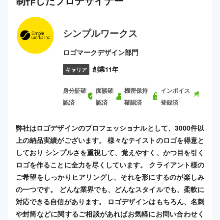
制作した
プロ
デザイナー
シンプルワークス
ロゴマークデザイン部門
創業11年
キャリア
身分証確
面談確
機密保持
インボイス
認済
認済
確認済
登録済
弊社はロゴデザインのプロフェッショナルとして、3000件以
上の納品実績がございます。 様々なテイストのロゴを得意と
しており シンプルさを重視して、覚えやすく、かつ目を引く
ロゴを作ることに全力を尽くしています。 クライアント様の
ご希望をしっかりヒアリングし、それを形にするのが楽しみ
の一つです。 どんな業界でも、どんなスタイルでも、柔軟に
対応できる自信があります。 ロゴデザインはもちろん、名刺
や封筒などに関するご相談があればお気軽にお問い合わせく