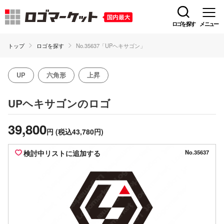
ロゴを探す
メニュー
トップ
ロゴを探す
No.35637「UPヘキサゴン」
UP
六角形
上昇
のロゴ
UPヘキサゴン
39,800
円
(税込43,780円)
検討中リストに追加する
No.35637