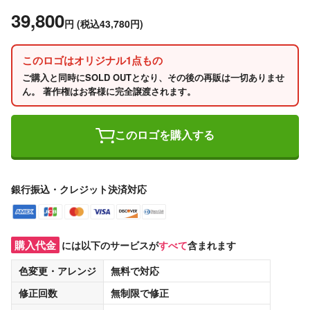
39,800
円
(税込43,780円)
このロゴはオリジナル1点もの
ご購入と同時にSOLD OUTとなり、その後の再販は一切ありませ
ん。 著作権はお客様に完全譲渡されます。
このロゴを購入する
銀行振込・クレジット決済対応
購入代金
には以下のサービスが
すべて
含まれます
色変更・アレンジ
無料
で対応
修正回数
無制限
で修正