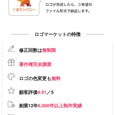
ロゴマーケットの特徴
修正回数は
無制限
著作権完全譲渡
ロゴの色変更も
無料
顧客評価
4.91
／5
創業12年
6,000件以上制作実績