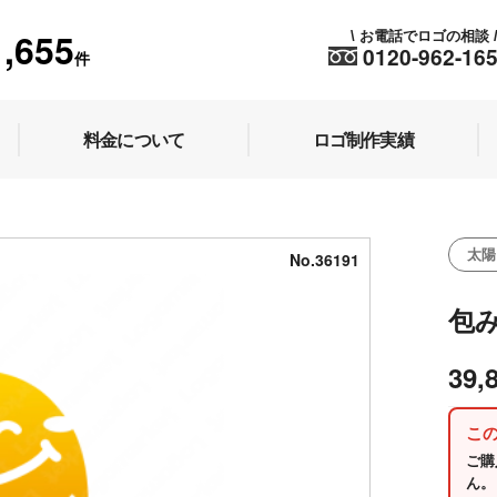
1,655
お電話でロゴの相談
\
0120-962-16
件
料金について
ロゴ制作実績
太陽
No.36191
包
39,
こ
ご購
ん。