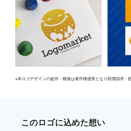
※本ロゴデザインの盗作・模倣は著作権侵害となり賠償請求・
この
ロゴ
に込めた想い