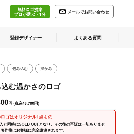
無料ロゴ提案
/
メールでお問い合わせ
5
プロが選ぶ・1分
登録デザイナー
よくある質問
包み込む
温かみ
み込む温かさのロゴ
800
円
(税込43,780円)
のロゴはオリジナル1点もの
入と同時にSOLD OUTとなり、その後の再販は一切ありませ
 著作権はお客様に完全譲渡されます。