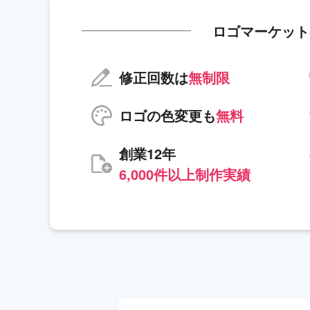
ロゴマーケット
修正回数は
無制限
ロゴの色変更も
無料
創業12年
6,000件以上制作実績