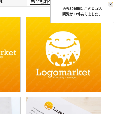
完全無料譲渡
権
します
X
過去30日間にこのロゴの
閲覧が13件ありました。