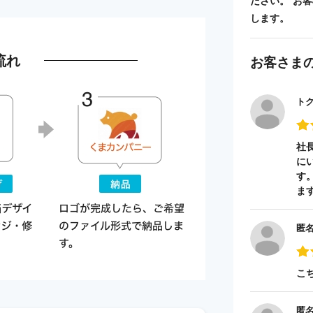
ださい。 お
します。
流れ
お客さま
ト
社
に
す
ま
匿
こ
匿