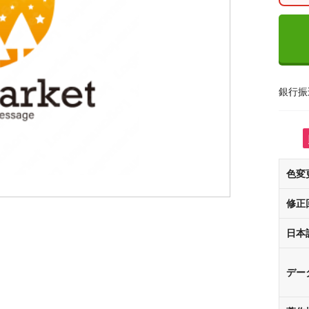
銀行振
色変
修正
日本
デー