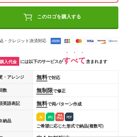
このロゴを購入する
込・クレジット決済対応
すべて
購入代金
には以下のサービスが
含まれます
無料
更・アレンジ
で対応
無制限
回数
で修正
無料
語英語表記
で両パターン作成
タ納品
ご希望に応じた形式で納品(複数可)