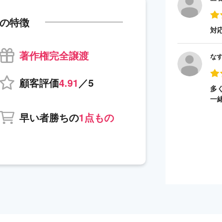
の特徴
対
著作権完全譲渡
な
顧客評価
4.91
／5
多
一
早い者勝ちの
1点もの