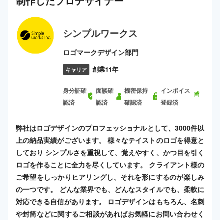
制作した
プロ
デザイナー
シンプルワークス
ロゴマークデザイン部門
創業11年
キャリア
身分証確
面談確
機密保持
インボイス
認済
認済
確認済
登録済
弊社はロゴデザインのプロフェッショナルとして、3000件以
上の納品実績がございます。 様々なテイストのロゴを得意と
しており シンプルさを重視して、覚えやすく、かつ目を引く
ロゴを作ることに全力を尽くしています。 クライアント様の
ご希望をしっかりヒアリングし、それを形にするのが楽しみ
の一つです。 どんな業界でも、どんなスタイルでも、柔軟に
対応できる自信があります。 ロゴデザインはもちろん、名刺
や封筒などに関するご相談があればお気軽にお問い合わせく