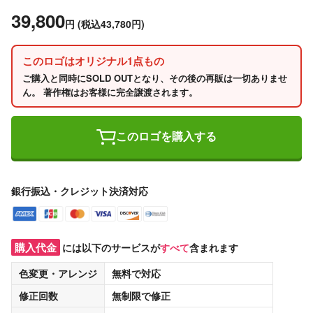
39,800
円
(税込43,780円)
このロゴはオリジナル1点もの
ご購入と同時にSOLD OUTとなり、その後の再販は一切ありませ
ん。 著作権はお客様に完全譲渡されます。
このロゴを購入する
銀行振込・クレジット決済対応
購入代金
には以下のサービスが
すべて
含まれます
色変更・アレンジ
無料
で対応
修正回数
無制限
で修正