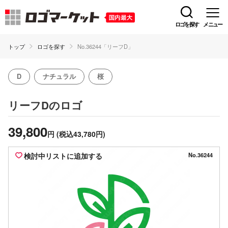
ロゴを探す
メニュー
トップ
ロゴを探す
No.36244「リーフD」
D
ナチュラル
桜
のロゴ
リーフD
39,800
円
(税込43,780円)
検討中リストに追加する
No.36244