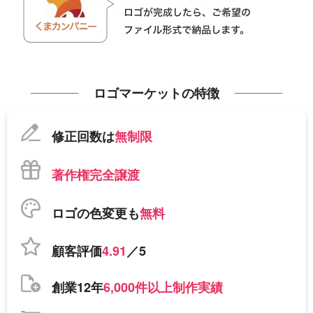
ロゴマーケットの特徴
修正回数は
無制限
著作権完全譲渡
ロゴの色変更も
無料
顧客評価
4.91
／5
創業12年
6,000件以上制作実績