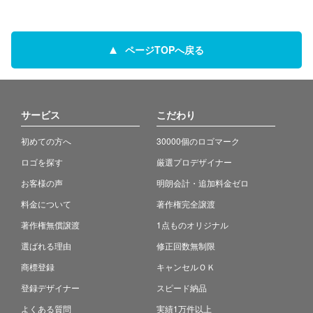
ページTOPへ戻る
サービス
こだわり
初めての方へ
30000個のロゴマーク
ロゴを探す
厳選プロデザイナー
お客様の声
明朗会計・追加料金ゼロ
料金について
著作権完全譲渡
著作権無償譲渡
1点ものオリジナル
選ばれる理由
修正回数無制限
商標登録
キャンセルＯＫ
登録デザイナー
スピード納品
よくある質問
実績1万件以上