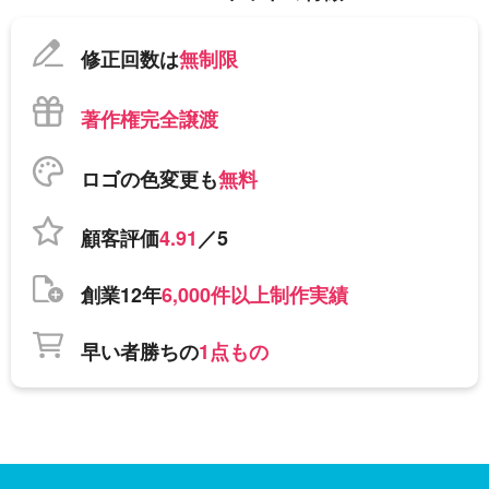
修正回数は
無制限
著作権完全譲渡
ロゴの色変更も
無料
顧客評価
4.91
／5
創業12年
6,000件以上制作実績
早い者勝ちの
1点もの