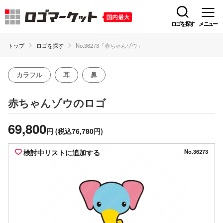
ロゴを探す
メニュー
トップ
ロゴを探す
No.36273「赤ちゃんゾウ」
カラフル
耳
鼻
のロゴ
赤ちゃんゾウ
69,800
円
(税込76,780円)
検討中リストに追加する
No.36273