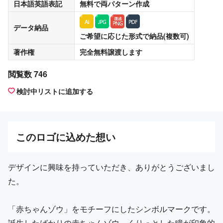
日本語英語表記
無料
で両パターン作成
データ納品
ご希望に応じた形式で納品(複数可)
著作権
完全無料譲渡
します
閲覧数 746
検討中リストに追加する
この
ロゴ
に込めた想い
デザインに興味を持っていただき、ありがとうございまし
た。
「赤ちゃんゾウ」をモチーフにしたシンボルマークです。
誕生したばかりの赤ちゃんゾウ。くりっとした瞳が印象的