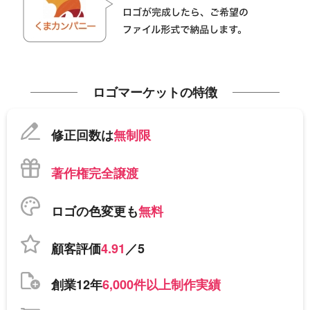
ロゴマーケットの特徴
修正回数は
無制限
著作権完全譲渡
ロゴの色変更も
無料
顧客評価
4.91
／5
創業12年
6,000件以上制作実績