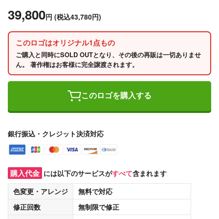
39,800
円
(税込43,780円)
このロゴはオリジナル1点もの
ご購入と同時にSOLD OUTとなり、その後の再販は一切ありませ
ん。 著作権はお客様に完全譲渡されます。
このロゴを購入する
銀行振込・クレジット決済対応
購入代金
には以下のサービスが
すべて
含まれます
色変更・アレンジ
無料
で対応
修正回数
無制限
で修正