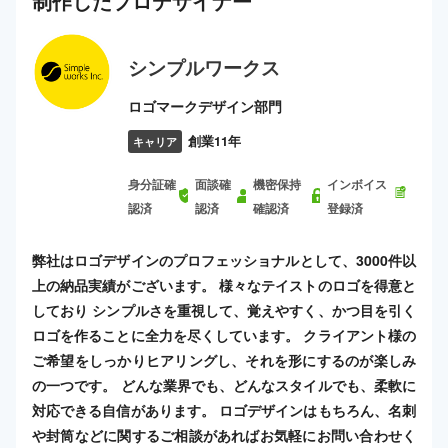
制作した
プロ
デザイナー
シンプルワークス
ロゴマークデザイン部門
創業11年
キャリア
身分証確
面談確
機密保持
インボイス
認済
認済
確認済
登録済
弊社はロゴデザインのプロフェッショナルとして、3000件以
上の納品実績がございます。 様々なテイストのロゴを得意と
しており シンプルさを重視して、覚えやすく、かつ目を引く
ロゴを作ることに全力を尽くしています。 クライアント様の
ご希望をしっかりヒアリングし、それを形にするのが楽しみ
の一つです。 どんな業界でも、どんなスタイルでも、柔軟に
対応できる自信があります。 ロゴデザインはもちろん、名刺
や封筒などに関するご相談があればお気軽にお問い合わせく