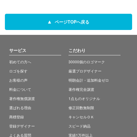
ページTOPへ戻る
サービス
こだわり
初めての方へ
30000個のロゴマーク
ロゴを探す
厳選プロデザイナー
お客様の声
明朗会計・追加料金ゼロ
料金について
著作権完全譲渡
著作権無償譲渡
1点ものオリジナル
選ばれる理由
修正回数無制限
商標登録
キャンセルＯＫ
登録デザイナー
スピード納品
よくある質問
実績1万件以上