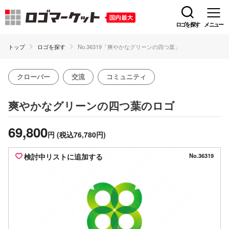
ロゴを探す
メニュー
トップ
ロゴを探す
No.36319「爽やかなグリーンの四つ葉」
クローバー
交流
コミュニティ
のロゴ
爽やかなグリーンの四つ葉
69,800
円
(税込76,780円)
検討中リストに追加する
No.36319