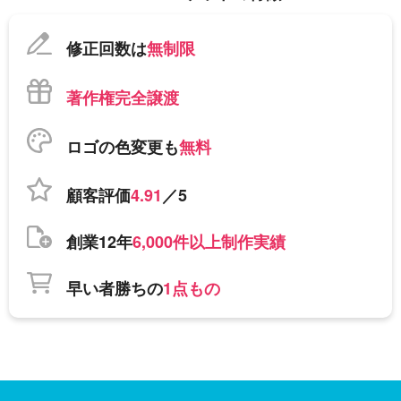
修正回数は
無制限
著作権完全譲渡
ロゴの色変更も
無料
顧客評価
4.91
／5
創業12年
6,000件以上制作実績
早い者勝ちの
1点もの