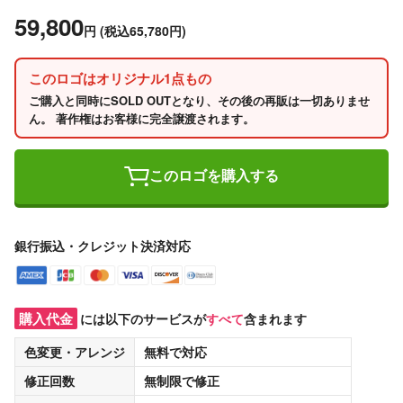
59,800
円
(税込65,780円)
このロゴはオリジナル1点もの
ご購入と同時にSOLD OUTとなり、その後の再販は一切ありませ
ん。 著作権はお客様に完全譲渡されます。
このロゴを購入する
銀行振込・クレジット決済対応
購入代金
には以下のサービスが
すべて
含まれます
色変更・アレンジ
無料
で対応
修正回数
無制限
で修正