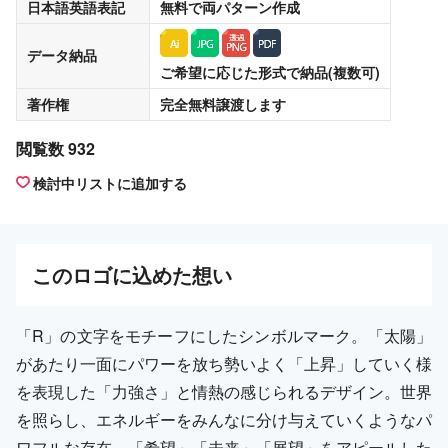
日本語英語表記
無料
で両パターン作成
データ納品
ご希望に応じた形式で納品(複数可)
著作権
完全無料譲渡
します
閲覧数 932
検討中リストに追加する
この
ロゴ
に込めた想い
「R」の文字をモチーフにしたシンボルマーク。「太陽」
があたり一面にパワーを放ち勢いよく「上昇」していく様
を表現した「力強さ」と情熱の感じられるデザイン。世界
を照らし、エネルギーをみんなに分け与えていくようなパ
ワフルな存在。「希望」「未来」「展望」をアピールした