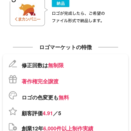
ロゴマーケットの特徴
修正回数は
無制限
著作権完全譲渡
ロゴの色変更も
無料
顧客評価
4.91
／5
創業12年
6,000件以上制作実績