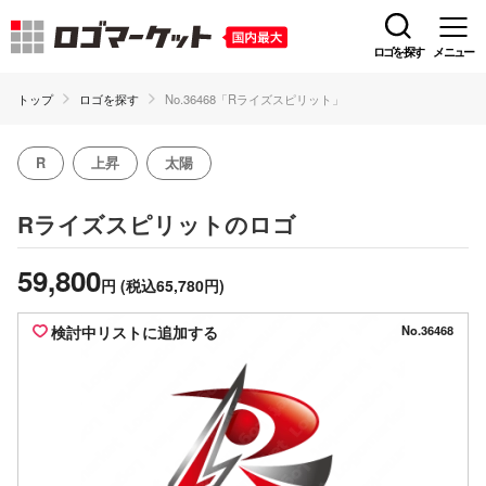
ロゴを探す
メニュー
トップ
ロゴを探す
No.36468「Rライズスピリット」
R
上昇
太陽
のロゴ
Rライズスピリット
59,800
円
(税込65,780円)
検討中リストに追加する
No.36468