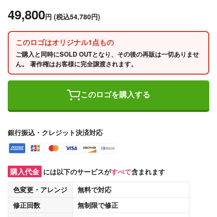
49,800
円
(税込54,780円)
このロゴはオリジナル1点もの
ご購入と同時にSOLD OUTとなり、その後の再販は一切ありませ
ん。 著作権はお客様に完全譲渡されます。
このロゴを購入する
銀行振込・クレジット決済対応
購入代金
には以下のサービスが
すべて
含まれます
色変更・アレンジ
無料
で対応
修正回数
無制限
で修正