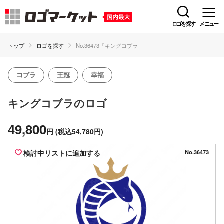
ロゴを探す
メニュー
トップ
ロゴを探す
No.36473「キングコブラ」
コブラ
王冠
幸福
のロゴ
キングコブラ
49,800
円
(税込54,780円)
検討中リストに追加する
No.36473