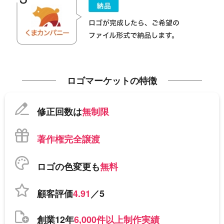
ロゴマーケットの特徴
修正回数は
無制限
著作権完全譲渡
ロゴの色変更も
無料
顧客評価
4.91
／5
創業12年
6,000件以上制作実績