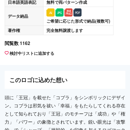
日本語英語表記
無料
で両パターン作成
データ納品
ご希望に応じた形式で納品(複数可)
著作権
完全無料譲渡
します
閲覧数 1162
検討中リストに追加する
この
ロゴ
に込めた想い
頭に「王冠」を載せた「コブラ」をシンボリックにデザイ
ン。コブラは邪気を祓い「幸福」をもたらしてくれる存在
として知られており「王冠」のモチーフは「成功」や「権
力」「パワー」の象徴とされています。鋭い眼光は「攻撃
的」で「シャープ」「挑戦的」な印象を与えるロゴマーク