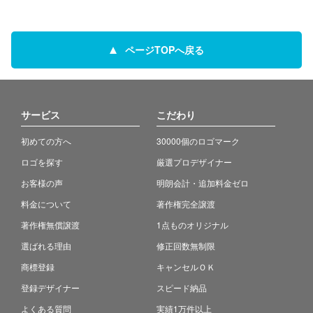
ページTOPへ戻る
サービス
こだわり
初めての方へ
30000個のロゴマーク
ロゴを探す
厳選プロデザイナー
お客様の声
明朗会計・追加料金ゼロ
料金について
著作権完全譲渡
著作権無償譲渡
1点ものオリジナル
選ばれる理由
修正回数無制限
商標登録
キャンセルＯＫ
登録デザイナー
スピード納品
よくある質問
実績1万件以上