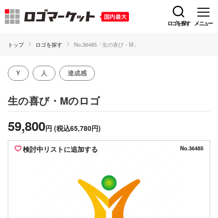
ロゴを探す
メニュー
トップ
ロゴを探す
No.36485「生の喜び・M」
Y
人
達成感
のロゴ
生の喜び・M
59,800
円
(税込65,780円)
検討中リストに追加する
No.36485