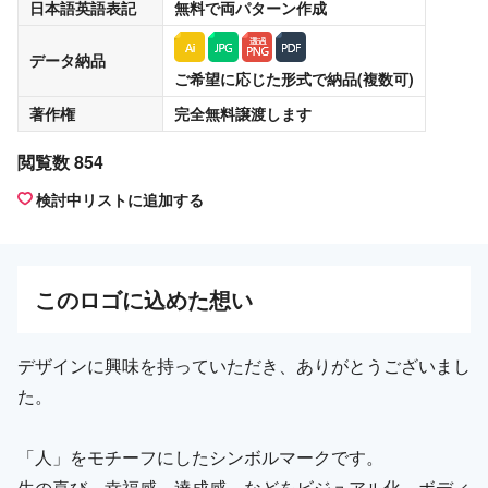
日本語英語表記
無料
で両パターン作成
データ納品
ご希望に応じた形式で納品(複数可)
著作権
完全無料譲渡
します
閲覧数 854
検討中リストに追加する
この
ロゴ
に込めた想い
デザインに興味を持っていただき、ありがとうございまし
た。
「人」をモチーフにしたシンボルマークです。
生の喜び、幸福感、達成感、などをビジュアル化。ボディ