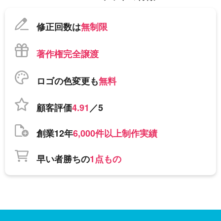
修正回数は
無制限
著作権完全譲渡
ロゴの色変更も
無料
顧客評価
4.91
／5
創業12年
6,000件以上制作実績
早い者勝ちの
1点もの