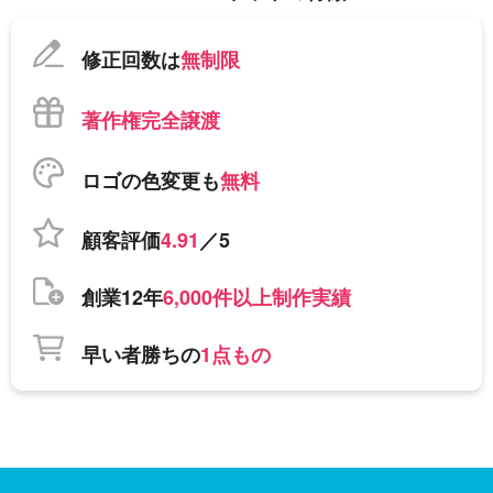
修正回数は
無制限
著作権完全譲渡
ロゴの色変更も
無料
顧客評価
4.91
／5
創業12年
6,000件以上制作実績
早い者勝ちの
1点もの