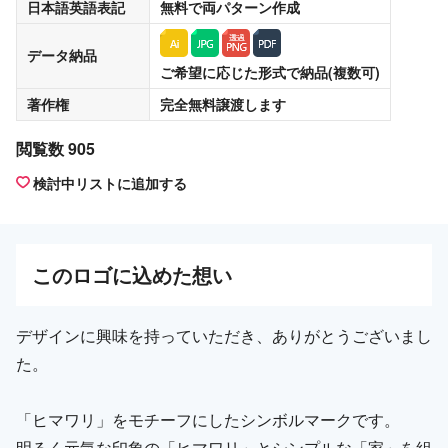
日本語英語表記
無料
で両パターン作成
データ納品
ご希望に応じた形式で納品(複数可)
著作権
完全無料譲渡
します
閲覧数 905
検討中リストに追加する
この
ロゴ
に込めた想い
デザインに興味を持っていただき、ありがとうございまし
た。
「ヒマワリ」をモチーフにしたシンボルマークです。
明るく元気な印象の「ヒマワリ」とシンプルな「家」を組