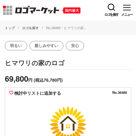
ロゴを探す
メニュー
トップ
ロゴを探す
No.36489「ヒマワリの家」
明るい
親しみやすい
安心
のロゴ
ヒマワリの家
69,800
円
(税込76,780円)
検討中リストに追加する
No.36489