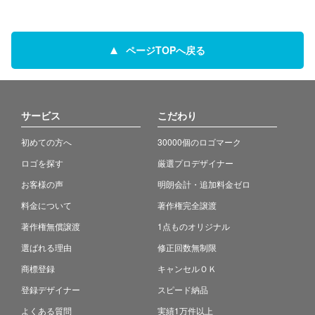
ページTOPへ戻る
サービス
こだわり
初めての方へ
30000個のロゴマーク
ロゴを探す
厳選プロデザイナー
お客様の声
明朗会計・追加料金ゼロ
料金について
著作権完全譲渡
著作権無償譲渡
1点ものオリジナル
選ばれる理由
修正回数無制限
商標登録
キャンセルＯＫ
登録デザイナー
スピード納品
よくある質問
実績1万件以上