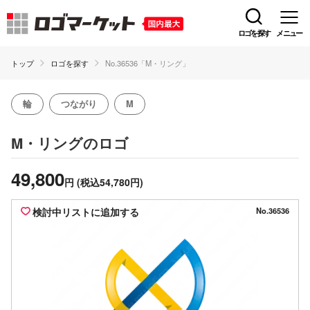
ロゴを探す
メニュー
トップ
ロゴを探す
No.36536「M・リング」
輪
つながり
M
のロゴ
M・リング
49,800
円
(税込54,780円)
検討中リストに追加する
No.36536