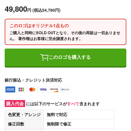
49,800
円
(税込54,780円)
このロゴはオリジナル1点もの
ご購入と同時にSOLD OUTとなり、その後の再販は一切ありませ
ん。 著作権はお客様に完全譲渡されます。
このロゴを購入する
銀行振込・クレジット決済対応
購入代金
には以下のサービスが
すべて
含まれます
色変更・アレンジ
無料
で対応
修正回数
無制限
で修正