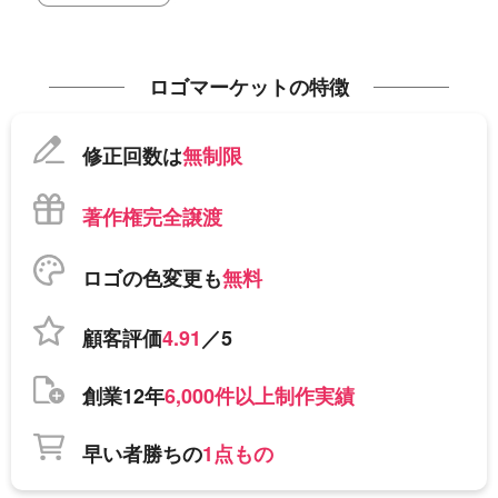
ロゴマーケットの特徴
修正回数は
無制限
著作権完全譲渡
ロゴの色変更も
無料
顧客評価
4.91
／5
創業12年
6,000件以上制作実績
早い者勝ちの
1点もの