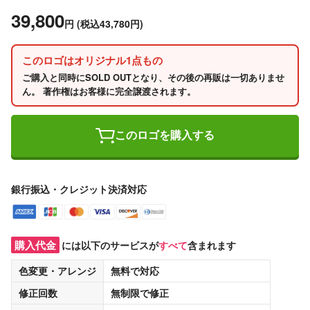
39,800
円
(税込43,780円)
このロゴはオリジナル1点もの
ご購入と同時にSOLD OUTとなり、その後の再販は一切ありませ
ん。 著作権はお客様に完全譲渡されます。
このロゴを購入する
銀行振込・クレジット決済対応
購入代金
には以下のサービスが
すべて
含まれます
色変更・アレンジ
無料
で対応
修正回数
無制限
で修正