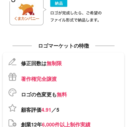
ロゴマーケットの特徴
修正回数は
無制限
著作権完全譲渡
ロゴの色変更も
無料
顧客評価
4.91
／5
創業12年
6,000件以上制作実績