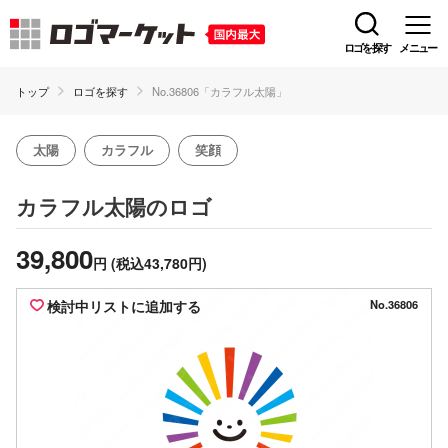
ロゴを探す
メニュー
トップ
ロゴを探す
No.36806「カラフル太陽」
太陽
カラフル
笑顔
のロゴ
カラフル太陽
39,800
円
(税込43,780円)
検討中リストに追加する
No.36806