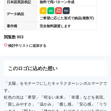
日本語英語表記
無料
で両パターン作成
データ納品
ご希望に応じた形式で納品(複数可)
著作権
完全無料譲渡
します
閲覧数 953
検討中リストに追加する
この
ロゴ
に込めた想い
「太陽」をモチーフにしたキャラクターシンボルマークで
す。
虹色の光は「希望」「明るい未来」「幸運」などを表現。
「親しみやすさ」「温かみ」「癒し感」「安心感」「リラ
ックス」「明るい」「健やかさ」などのイメージをアピー