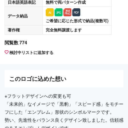
日本語英語表記
無料
で両パターン作成
データ納品
ご希望に応じた形式で納品(複数可)
著作権
完全無料譲渡
します
閲覧数 774
検討中リストに追加する
この
ロゴ
に込めた想い
※フラットデザインへの変更も可
「未来的」なイメージで「黒豹」「スピード感」をモチー
フにした「エンブレム」形状のシンボルマークです。
勢い、先進性をバランス良くデザイン致しました。信頼感
のあるエンブレムデザインです。