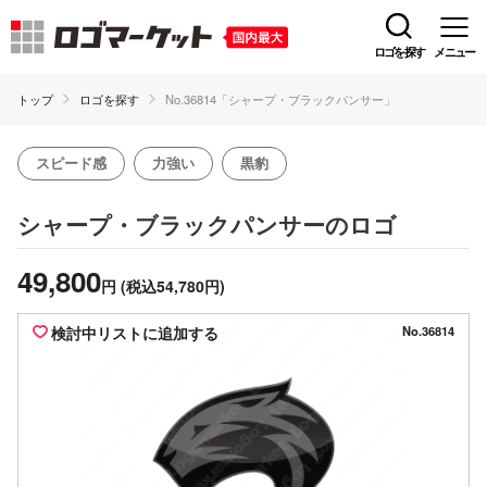
ロゴを探す
メニュー
トップ
ロゴを探す
No.36814「シャープ・ブラックパンサー」
スピード感
力強い
黒豹
のロゴ
シャープ・ブラックパンサー
49,800
円
(税込54,780円)
検討中リストに追加する
No.36814