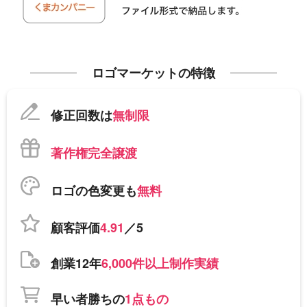
ロゴマーケットの特徴
修正回数は
無制限
著作権完全譲渡
ロゴの色変更も
無料
顧客評価
4.91
／5
創業12年
6,000件以上制作実績
早い者勝ちの
1点もの