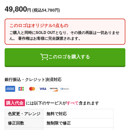
49,800
円
(税込54,780円)
このロゴはオリジナル1点もの
ご購入と同時にSOLD OUTとなり、その後の再販は一切ありませ
ん。 著作権はお客様に完全譲渡されます。
このロゴを購入する
銀行振込・クレジット決済対応
購入代金
には以下のサービスが
すべて
含まれます
色変更・アレンジ
無料
で対応
修正回数
無制限
で修正