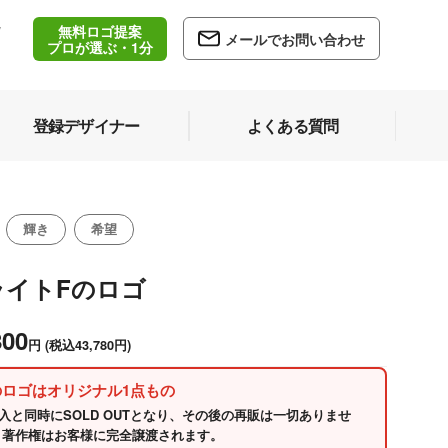
無料ロゴ提案
/
メールでお問い合わせ
5
プロが選ぶ・1分
登録デザイナー
よくある質問
輝き
希望
ライトFのロゴ
800
円
(税込43,780円)
のロゴはオリジナル1点もの
入と同時にSOLD OUTとなり、その後の再販は一切ありませ
 著作権はお客様に完全譲渡されます。