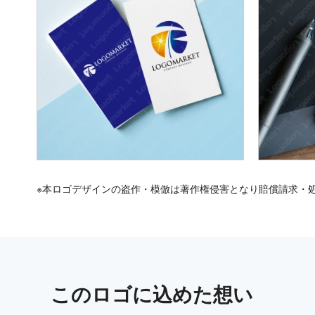
※本ロゴデザインの盗作・模倣は著作権侵害となり賠償請求・
この
ロゴ
に込めた想い