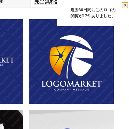
完全無料譲渡
権
します
X
過去30日間にこのロゴの
閲覧が17件ありました。