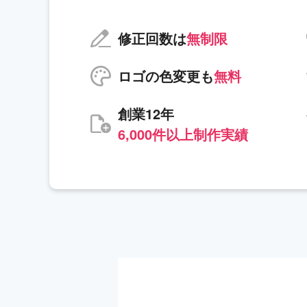
修正回数は
無制限
ロゴの色変更も
無料
創業12年
6,000件以上制作実績