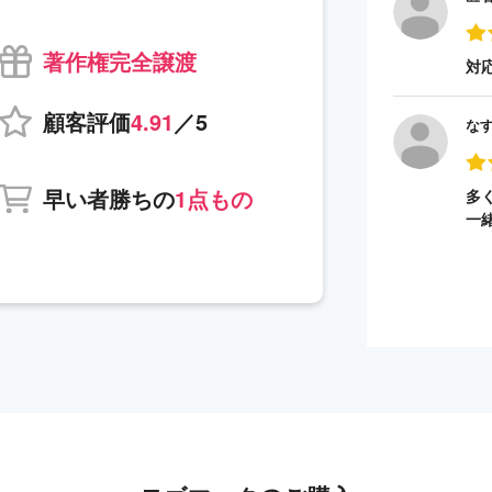
著作権完全譲渡
対
顧客評価
4.91
／5
な
早い者勝ちの
1点もの
多
一