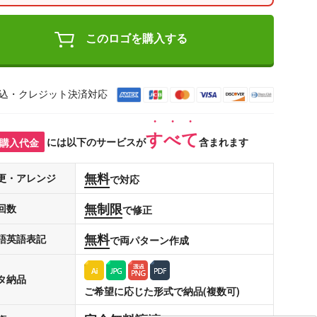
このロゴを購入する
込・クレジット決済対応
すべて
購入代金
には以下のサービスが
含まれます
無料
更・アレンジ
で対応
無制限
回数
で修正
無料
語英語表記
で両パターン作成
タ納品
ご希望に応じた形式で納品(複数可)