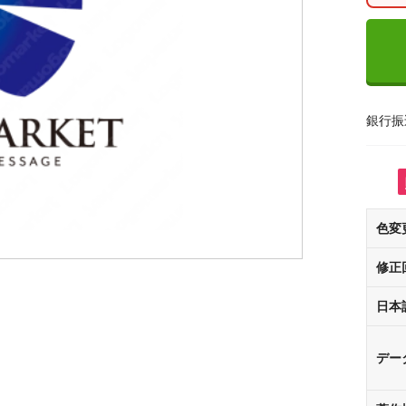
銀行振
色変
修正
日本
デー