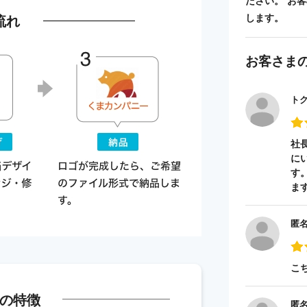
ださい。 お
流れ
します。
お客さま
ト
社
に
す
ま
匿
こ
の特徴
匿