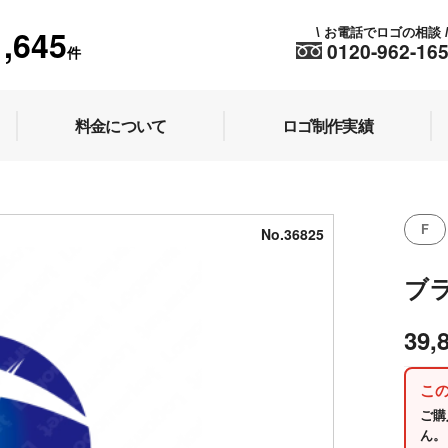
1,645
お電話でロゴの相談
\
0120-962-16
件
料金について
ロゴ制作実績
F
No.36825
ブ
39,
こ
ご購
ん。