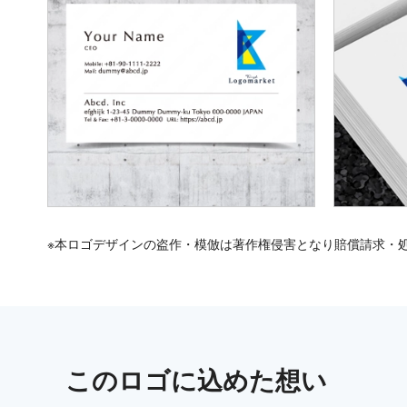
※本ロゴデザインの盗作・模倣は著作権侵害となり賠償請求・
この
ロゴ
に込めた想い