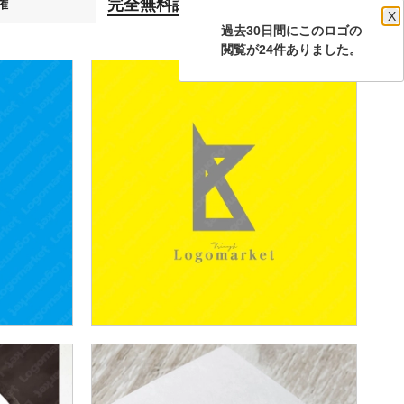
完全無料譲渡
権
します
X
過去30日間にこのロゴの
閲覧が24件ありました。