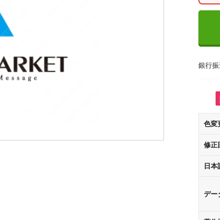
銀行振
色変
修正
日本
デー