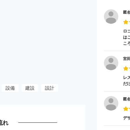
匿
ロ
は
こ
宮
レ
だ
設備
建設
設計
匿
デ
流れ