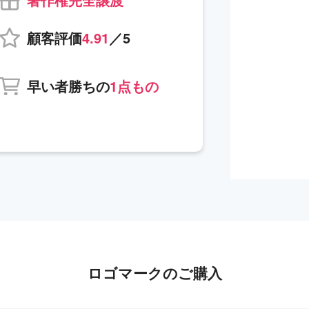
顧客評価
4.91
／5
早い者勝ちの
1点もの
ロゴマークのご購入