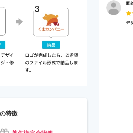
匿
デ
の特徴
著作権完全譲渡