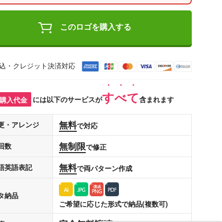
このロゴを購入する
込・クレジット決済対応
すべて
購入代金
には以下のサービスが
含まれます
無料
更・アレンジ
で対応
無制限
回数
で修正
無料
語英語表記
で両パターン作成
タ納品
ご希望に応じた形式で納品(複数可)