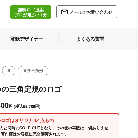
無料ロゴ提案
/
メールでお問い合わせ
5
プロが選ぶ・1分
登録デザイナー
よくある質問
B
直角三角形
つの三角定規のロゴ
800
円
(税込65,780円)
のロゴはオリジナル1点もの
入と同時にSOLD OUTとなり、その後の再販は一切ありませ
 著作権はお客様に完全譲渡されます。