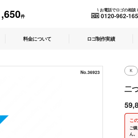
1,650
お電話でロゴの相談
\
0120-962-16
件
料金について
ロゴ制作実績
K
No.36923
二
59,
こ
ご購
ん。