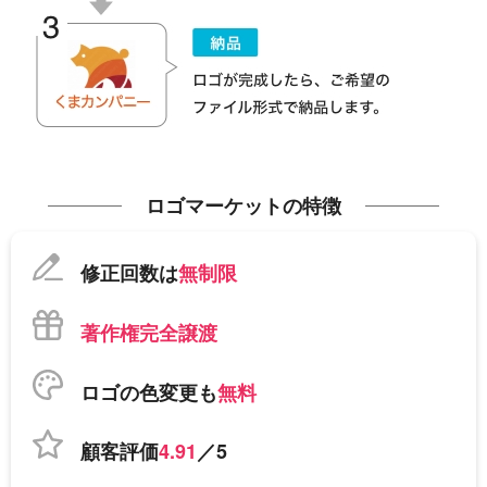
ロゴマーケットの特徴
修正回数は
無制限
著作権完全譲渡
ロゴの色変更も
無料
顧客評価
4.91
／5