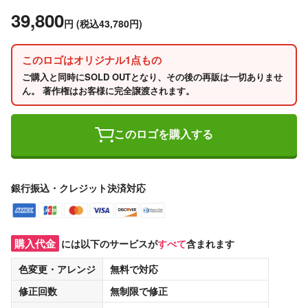
39,800
円
(税込43,780円)
このロゴはオリジナル1点もの
ご購入と同時にSOLD OUTとなり、その後の再販は一切ありませ
ん。 著作権はお客様に完全譲渡されます。
このロゴを購入する
銀行振込・クレジット決済対応
購入代金
には以下のサービスが
すべて
含まれます
色変更・アレンジ
無料
で対応
修正回数
無制限
で修正