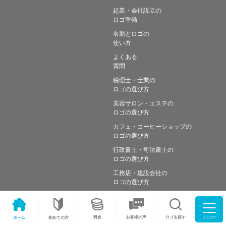
起業・会社設立の
ロゴ準備
名刺とロゴの
使い方
よくある
質問
税理士・士業の
ロゴの選び方
美容サロン・エステの
ロゴの選び方
カフェ・コーヒーショップの
ロゴの選び方
行政書士・司法書士の
ロゴの選び方
工務店・建設会社の
ロゴの選び方
メニュー
料金
ロゴを探す
お客様の声
ホーム
初めての方
Copyright © Simple works Inc. All Rights Reserved.