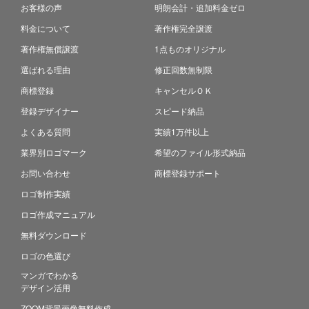
お客様の声
明朗会計・追加料金ゼロ
料金について
著作権完全譲渡
著作権無償譲渡
1点ものオリジナル
選ばれる理由
修正回数無制限
商標登録
キャンセルＯＫ
登録デザイナー
スピード納品
よくある質問
実績1万件以上
業界別ロゴマーク
希望のファイル形式納品
お問い合わせ
商標登録サポート
ロゴ制作実績
ロゴ作成マニュアル
無料ダウンロード
ロゴの色選び
マンガでわかる
デザイン活用
ZOOM背景画像無料作成