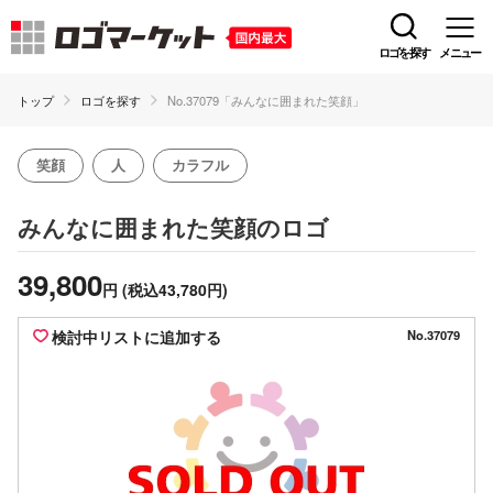
ロゴを探す
メニュー
トップ
ロゴを探す
No.37079「みんなに囲まれた笑顔」
笑顔
人
カラフル
のロゴ
みんなに囲まれた笑顔
39,800
円
(税込43,780円)
検討中リストに追加する
No.37079