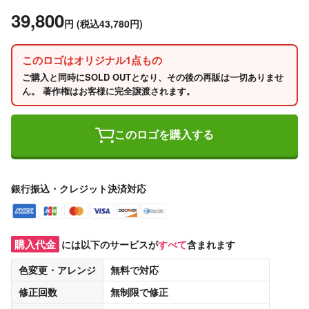
39,800
円
(税込43,780円)
このロゴはオリジナル1点もの
ご購入と同時にSOLD OUTとなり、その後の再販は一切ありませ
ん。 著作権はお客様に完全譲渡されます。
このロゴを購入する
銀行振込・クレジット決済対応
購入代金
には以下のサービスが
すべて
含まれます
色変更・アレンジ
無料
で対応
修正回数
無制限
で修正