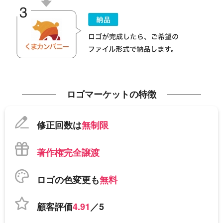
ロゴマーケットの特徴
修正回数は
無制限
著作権完全譲渡
ロゴの色変更も
無料
顧客評価
4.91
／5