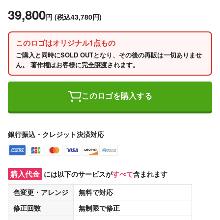
39,800
円
(税込43,780円)
このロゴはオリジナル1点もの
ご購入と同時にSOLD OUTとなり、その後の再販は一切ありませ
ん。 著作権はお客様に完全譲渡されます。
このロゴを購入する
銀行振込・クレジット決済対応
購入代金
には以下のサービスが
すべて
含まれます
色変更・アレンジ
無料
で対応
修正回数
無制限
で修正