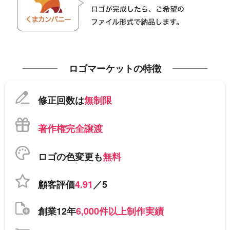
ロゴマーケットの特徴
修正回数は
無制限
著作権完全譲渡
ロゴの色変更も
無料
顧客評価
4.91
／5
創業12年
6,000件以上制作実績