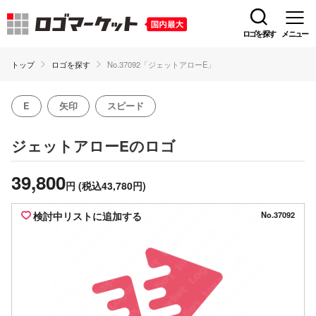
ロゴを探す
メニュー
トップ
ロゴを探す
No.37092「ジェットアローE」
E
矢印
スピード
のロゴ
ジェットアローE
39,800
円
(税込43,780円)
検討中リストに追加する
No.37092