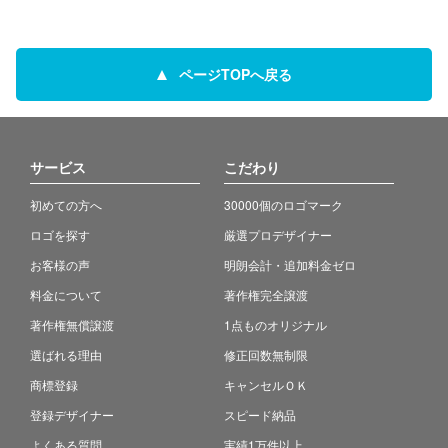
ページTOPへ戻る
サービス
こだわり
初めての方へ
30000個のロゴマーク
ロゴを探す
厳選プロデザイナー
お客様の声
明朗会計・追加料金ゼロ
料金について
著作権完全譲渡
著作権無償譲渡
1点ものオリジナル
選ばれる理由
修正回数無制限
商標登録
キャンセルＯＫ
登録デザイナー
スピード納品
よくある質問
実績1万件以上