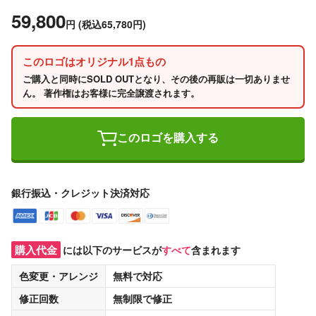
59,800
円
(税込65,780円)
このロゴはオリジナル1点もの
ご購入と同時にSOLD OUTとなり、その後の再販は一切ありませ
ん。 著作権はお客様に完全譲渡されます。
このロゴを購入する
銀行振込・クレジット決済対応
購入代金
には以下のサービスが
すべて
含まれます
色変更・アレンジ
無料
で対応
修正回数
無制限
で修正