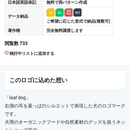
日本語英語表記
無料
で両パターン作成
データ納品
ご希望に応じた形式で納品(複数可)
著作権
完全無料譲渡
します
閲覧数 733
検討中リストに追加する
この
ロゴ
に込めた想い
「leaf dog」
右側の耳を葉っぱのシルエットで表現した犬のロゴマーク
です。
犬用のオーガニックフードや自然素材のグッズを扱うネッ
トショップ等で