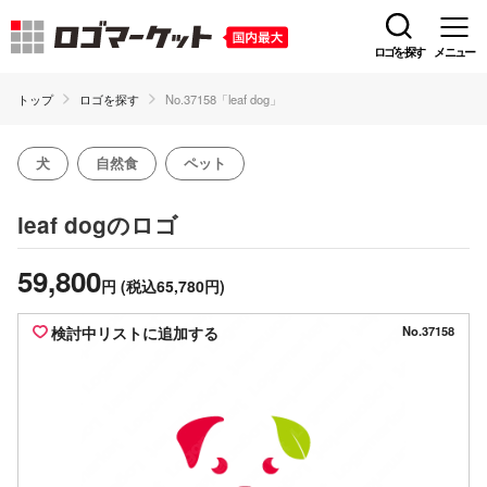
ロゴを探す
メニュー
トップ
ロゴを探す
No.37158「leaf dog」
犬
自然食
ペット
のロゴ
leaf dog
59,800
円
(税込65,780円)
検討中リストに追加する
No.37158