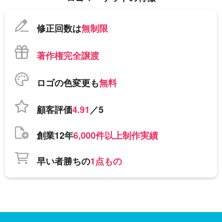
修正回数は
無制限
著作権完全譲渡
ロゴの色変更も
無料
顧客評価
4.91
／5
創業12年
6,000件以上制作実績
早い者勝ちの
1点もの