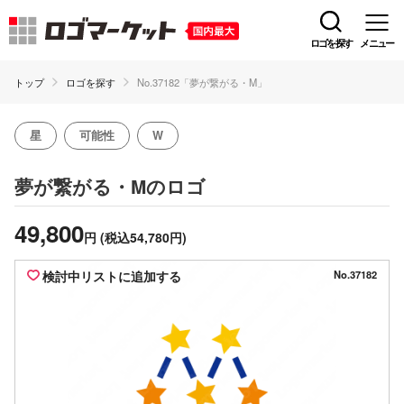
ロゴを探す
メニュー
トップ
ロゴを探す
No.37182「夢が繋がる・M」
星
可能性
W
のロゴ
夢が繋がる・M
49,800
円
(税込54,780円)
検討中リストに追加する
No.37182