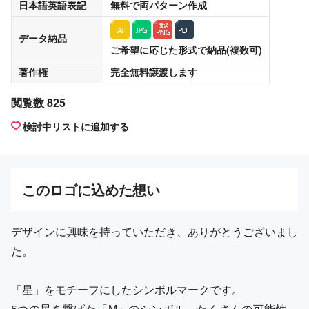
日本語英語表記
無料
で両パターン作成
データ納品
ご希望に応じた形式で納品(複数可)
著作権
完全無料譲渡
します
閲覧数 825
検討中リストに追加する
この
ロゴ
に込めた想い
デザインに興味を持っていただき、ありがとうございまし
た。
「星」をモチーフにしたシンボルマークです。
5つの星を繋げた「M」のシンボル。たくさんの可能性、