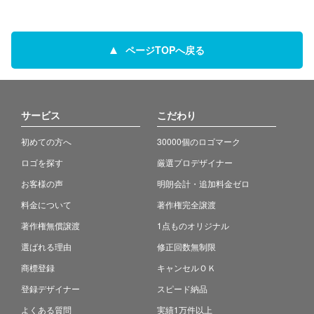
ページTOPへ戻る
サービス
こだわり
初めての方へ
30000個のロゴマーク
ロゴを探す
厳選プロデザイナー
お客様の声
明朗会計・追加料金ゼロ
料金について
著作権完全譲渡
著作権無償譲渡
1点ものオリジナル
選ばれる理由
修正回数無制限
商標登録
キャンセルＯＫ
登録デザイナー
スピード納品
よくある質問
実績1万件以上