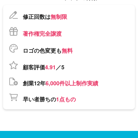
修正回数は
無制限
著作権完全譲渡
ロゴの色変更も
無料
顧客評価
4.91
／5
創業12年
6,000件以上制作実績
早い者勝ちの
1点もの