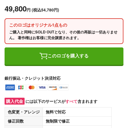
49,800
円
(税込54,780円)
このロゴはオリジナル1点もの
ご購入と同時にSOLD OUTとなり、その後の再販は一切ありませ
ん。 著作権はお客様に完全譲渡されます。
このロゴを購入する
銀行振込・クレジット決済対応
購入代金
には以下のサービスが
すべて
含まれます
色変更・アレンジ
無料
で対応
修正回数
無制限
で修正