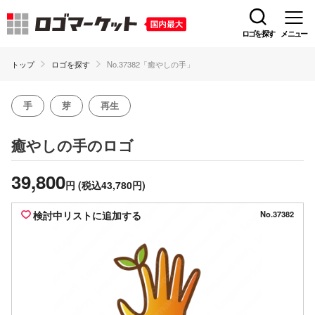
ロゴを探す
メニュー
トップ
ロゴを探す
No.37382「癒やしの手」
手
芽
再生
のロゴ
癒やしの手
39,800
円
(税込43,780円)
検討中リストに追加する
No.37382