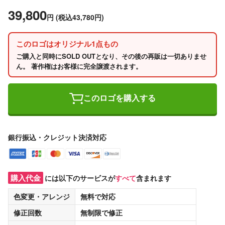
39,800
円
(税込43,780円)
このロゴはオリジナル1点もの
ご購入と同時にSOLD OUTとなり、その後の再販は一切ありませ
ん。 著作権はお客様に完全譲渡されます。
このロゴを購入する
銀行振込・クレジット決済対応
購入代金
には以下のサービスが
すべて
含まれます
色変更・アレンジ
無料
で対応
修正回数
無制限
で修正