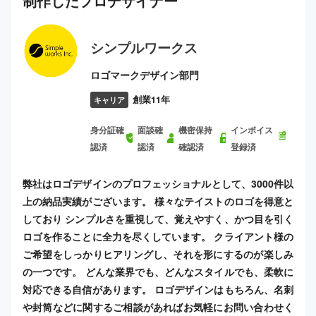
制作した
プロ
デザイナー
シンプルワークス
ロゴマークデザイン部門
創業11年
キャリア
身分証確
面談確
機密保持
インボイス
認済
認済
確認済
登録済
弊社はロゴデザインのプロフェッショナルとして、3000件以
上の納品実績がございます。 様々なテイストのロゴを得意と
しており シンプルさを重視して、覚えやすく、かつ目を引く
ロゴを作ることに全力を尽くしています。 クライアント様の
ご希望をしっかりヒアリングし、それを形にするのが楽しみ
の一つです。 どんな業界でも、どんなスタイルでも、柔軟に
対応できる自信があります。 ロゴデザインはもちろん、名刺
や封筒などに関するご相談があればお気軽にお問い合わせく