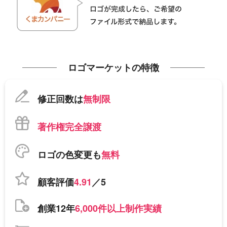
ロゴマーケットの特徴
修正回数は
無制限
著作権完全譲渡
ロゴの色変更も
無料
顧客評価
4.91
／5
創業12年
6,000件以上制作実績