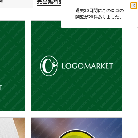
完全無料譲渡
権
します
X
過去30日間にこのロゴの
閲覧が20件ありました。