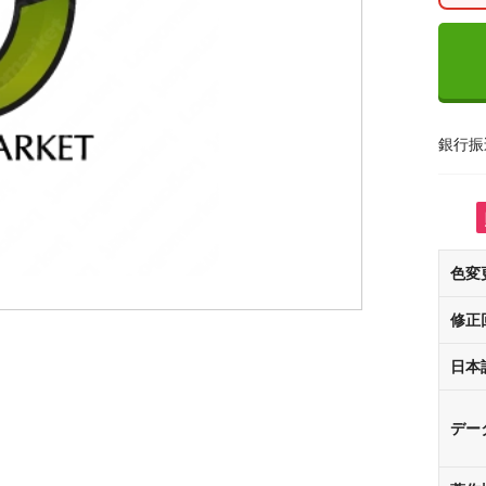
銀行振
色変
修正
日本
デー