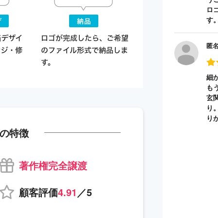
ロ
す
匿
細
も
玄
り
り
の特徴
著作権完全譲渡
顧客評価
4.91
／5