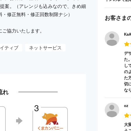
提案。（アレンジも込みなので、きめ細
料・修正無料・修正回数制限ナシ）
お客さま
にご協力いたします。
Ka
イティブ
ネットサービス
デ
た
し
の
た
切
な
流れ
oz
大
う