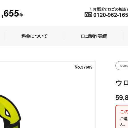
1,655
お電話でロゴの相談
\
0120-962-16
件
料金について
ロゴ制作実績
our
No.37609
ウ
59,
こ
ご購
ん。