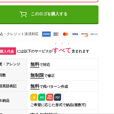
このロゴを購入する
込・クレジット決済対応
すべて
購入代金
には以下のサービスが
含まれます
無料
更・アレンジ
で対応
無制限
回数
で修正
無料
語英語表記
で両パターン作成
タ納品
ご希望に応じた形式で納品(複数可)