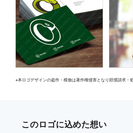
※本ロゴデザインの盗作・模倣は著作権侵害となり賠償請求・
この
ロゴ
に込めた想い