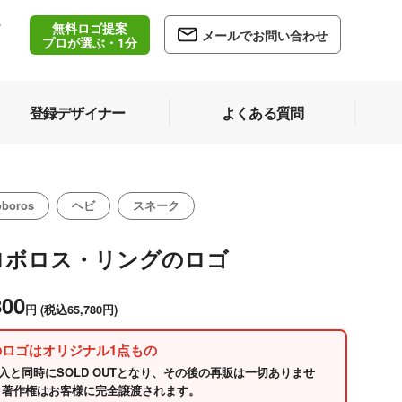
無料ロゴ提案
/
メールでお問い合わせ
5
プロが選ぶ・1分
登録デザイナー
よくある質問
oboros
ヘビ
スネーク
ロボロス・リングのロゴ
800
円
(税込65,780円)
のロゴはオリジナル1点もの
入と同時にSOLD OUTとなり、その後の再販は一切ありませ
 著作権はお客様に完全譲渡されます。