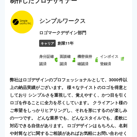
制作した
プロ
デザイナー
シンプルワークス
ロゴマークデザイン部門
創業11年
キャリア
身分証確
面談確
機密保持
インボイス
認済
認済
確認済
登録済
弊社はロゴデザインのプロフェッショナルとして、3000件以
上の納品実績がございます。 様々なテイストのロゴを得意と
しており シンプルさを重視して、覚えやすく、かつ目を引く
ロゴを作ることに全力を尽くしています。 クライアント様の
ご希望をしっかりヒアリングし、それを形にするのが楽しみ
の一つです。 どんな業界でも、どんなスタイルでも、柔軟に
対応できる自信があります。 ロゴデザインはもちろん、名刺
や封筒などに関するご相談があればお気軽にお問い合わせく