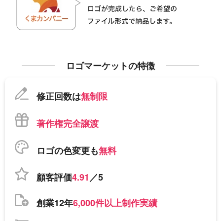
ロゴマーケットの特徴
修正回数は
無制限
著作権完全譲渡
ロゴの色変更も
無料
顧客評価
4.91
／5
創業12年
6,000件以上制作実績