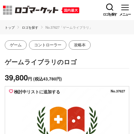
ロゴを探す
メニュー
トップ
ロゴを探す
No.37627「ゲームライブラリ」
ゲーム
コントローラー
攻略本
のロゴ
ゲームライブラリ
39,800
円
(税込43,780円)
検討中リストに追加する
No.37627