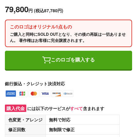
79,800
円
(税込87,780円)
このロゴはオリジナル1点もの
ご購入と同時にSOLD OUTとなり、その後の再販は一切ありませ
ん。 著作権はお客様に完全譲渡されます。
このロゴを購入する
銀行振込・クレジット決済対応
購入代金
には以下のサービスが
すべて
含まれます
色変更・アレンジ
無料
で対応
修正回数
無制限
で修正