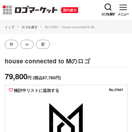
ロゴを探す
メニュー
トップ
ロゴを探す
No.37657「house connected to M」
M
m
家
のロゴ
house connected to M
79,800
円
(税込87,780円)
検討中リストに追加する
No.37657