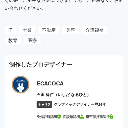
い合わせください。
IT
士業
不動産
美容
介護福祉
教育
医療
制作した
プロ
デザイナー
ECACOCA
石田 稔仁（いしだ なるひと）
グラフィックデザイナー歴24年
キャリア
身分証確認済
面談確認済
機密保持確認済