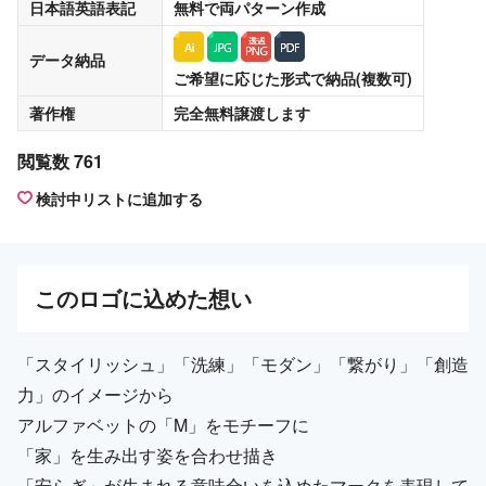
日本語英語表記
無料
で両パターン作成
データ納品
ご希望に応じた形式で納品(複数可)
著作権
完全無料譲渡
します
閲覧数 761
検討中リストに追加する
この
ロゴ
に込めた想い
「スタイリッシュ」「洗練」「モダン」「繋がり」「創造
力」のイメージから
アルファベットの「M」をモチーフに
「家」を生み出す姿を合わせ描き
「安らぎ」が生まれる意味合いを込めたマークを表現して