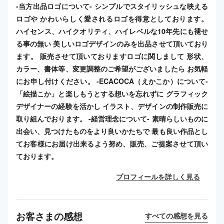
-当方出品ロゴについて- シンプルでスタイリッシュな映える
ロゴや かわいらしく愛されるロゴを得意としております。
ハイセンス、ハイクオリティ、ハイレベルな10年先にも褪せ
る事の無い 美しいロゴデザインのみを出品させて頂いており
ます。 販売させて頂いておりますロゴに関しまして 形状、
カラー、書体等、変更調整のご希望がございましたら お気軽
にお申し付けください。 -ECACOCA（えかこか）について-
「絵描こか」と楽しもうとする想いを忘れずに グラフィック
デザイナーの経験を活かし イラスト、デザインの制作販売に
取り組んでおります。 -経営理念について- 素晴らしいものに
出会い、見つけたものをより良いかたちで 最も良い作品とし
てお客様にお届け出来るよう努め、販売、ご提案させて頂い
ております。
プロフィールを詳しく見る
お客さまの感想
すべての感想を見る