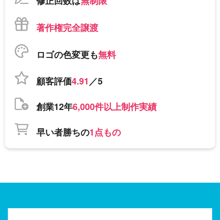
修正回数は
無制限
著作権完全譲渡
ロゴの色変更も
無料
顧客評価
4.91
／5
創業12年
6,000件以上制作実績
早い者勝ちの
1点もの