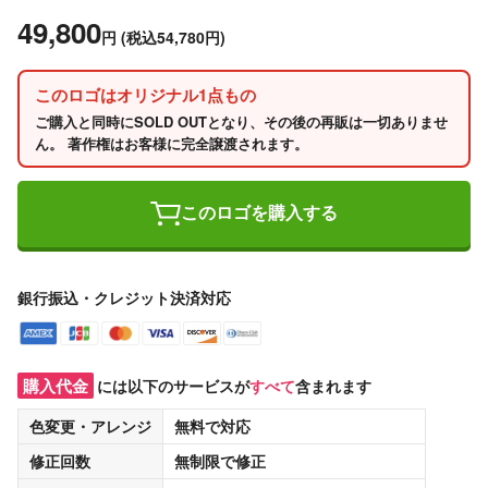
49,800
円
(税込54,780円)
このロゴはオリジナル1点もの
ご購入と同時にSOLD OUTとなり、その後の再販は一切ありませ
ん。 著作権はお客様に完全譲渡されます。
このロゴを購入する
銀行振込・クレジット決済対応
購入代金
には以下のサービスが
すべて
含まれます
色変更・アレンジ
無料
で対応
修正回数
無制限
で修正