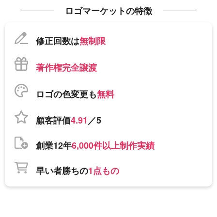
ロゴマーケットの特徴
修正回数は
無制限
著作権完全譲渡
ロゴの色変更も
無料
顧客評価
4.91
／5
創業12年
6,000件以上制作実績
早い者勝ちの
1点もの