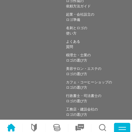
ロゴ作成の
依頼方法ガイド
起業・会社設立の
ロゴ準備
名刺とロゴの
使い方
よくある
質問
税理士・士業の
ロゴの選び方
美容サロン・エステの
ロゴの選び方
カフェ・コーヒーショップの
ロゴの選び方
行政書士・司法書士の
ロゴの選び方
工務店・建設会社の
ロゴの選び方