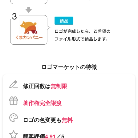
ロゴマーケットの特徴
修正回数は
無制限
著作権完全譲渡
ロゴの色変更も
無料
顧客評価
4.91
／5