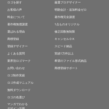
ロゴを探す
厳選プロデザイナー
お客様の声
明朗会計・追加料金ゼロ
料金について
著作権完全譲渡
著作権無償譲渡
1点ものオリジナル
選ばれる理由
修正回数無制限
商標登録
キャンセルＯＫ
登録デザイナー
スピード納品
よくある質問
実績1万件以上
業界別ロゴマーク
希望のファイル形式納品
お問い合わせ
商標登録サポート
ロゴ制作実績
ロゴ作成マニュアル
無料ダウンロード
ロゴの色選び
マンガでわかる
デザイン活用