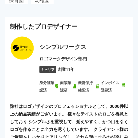
保育園
幼稚園
制作した
プロ
デザイナー
シンプルワークス
ロゴマークデザイン部門
創業11年
キャリア
身分証確
面談確
機密保持
インボイス
認済
認済
確認済
登録済
弊社はロゴデザインのプロフェッショナルとして、3000件以
上の納品実績がございます。 様々なテイストのロゴを得意と
しており シンプルさを重視して、覚えやすく、かつ目を引く
ロゴを作ることに全力を尽くしています。 クライアント様の
ご希望をしっかりヒアリングし、それを形にするのが楽しみ