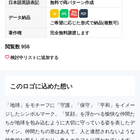
日本語英語表記
無料
で両パターン作成
データ納品
ご希望に応じた形式で納品(複数可)
著作権
完全無料譲渡
します
閲覧数 956
検討中リストに追加する
この
ロゴ
に込めた想い
「地球」をモチーフに「守護」「保守」「平和」をイメー
ジしたシンボルマーク。「笑顔」を浮かべる愉快な仲間た
ちが地球を包み込むように大切に守っている姿を表したデ
ザイン。仲間たちの形はあえて、人と連想されないような
抽象的な形をしており、色もカラフルに描かれています。