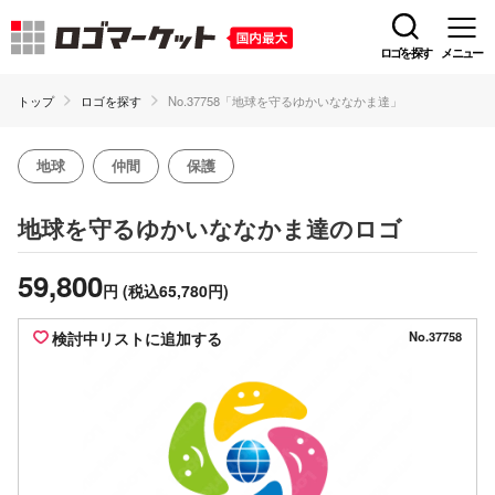
ロゴを探す
メニュー
トップ
ロゴを探す
No.37758「地球を守るゆかいななかま達」
地球
仲間
保護
のロゴ
地球を守るゆかいななかま達
59,800
円
(税込65,780円)
検討中リストに追加する
No.37758