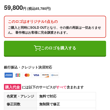
59,800
円
(税込65,780円)
このロゴはオリジナル1点もの
ご購入と同時にSOLD OUTとなり、その後の再販は一切ありませ
ん。 著作権はお客様に完全譲渡されます。
このロゴを購入する
銀行振込・クレジット決済対応
購入代金
には以下のサービスが
すべて
含まれます
色変更・アレンジ
無料
で対応
修正回数
無制限
で修正