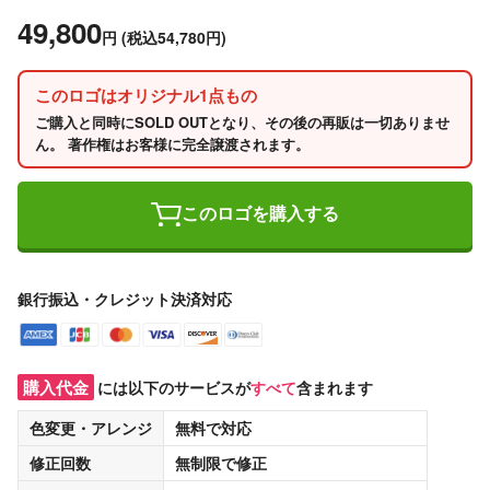
49,800
円
(税込54,780円)
このロゴはオリジナル1点もの
ご購入と同時にSOLD OUTとなり、その後の再販は一切ありませ
ん。 著作権はお客様に完全譲渡されます。
このロゴを購入する
銀行振込・クレジット決済対応
購入代金
には以下のサービスが
すべて
含まれます
色変更・アレンジ
無料
で対応
修正回数
無制限
で修正