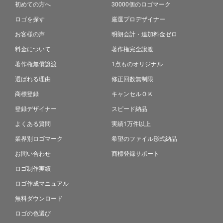
初めての方へ
30000個のロゴマーク
ロゴを探す
厳選プロデザイナー
お客様の声
明朗会計・追加料金ゼロ
料金について
著作権完全譲渡
著作権無償譲渡
1点ものオリジナル
選ばれる理由
修正回数無制限
商標登録
キャンセルＯＫ
登録デザイナー
スピード納品
よくある質問
実績1万件以上
業界別ロゴマーク
希望のファイル形式納品
お問い合わせ
商標登録サポート
ロゴ制作実績
ロゴ作成マニュアル
無料ダウンロード
ロゴの色選び