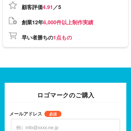
顧客評価
4.91
／5
創業12年
6,000件以上制作実績
早い者勝ちの
1点もの
ロゴマークのご購入
メールアドレス