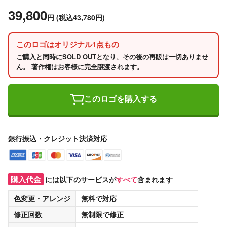
39,800
円
(税込43,780円)
このロゴはオリジナル1点もの
ご購入と同時にSOLD OUTとなり、その後の再販は一切ありませ
ん。 著作権はお客様に完全譲渡されます。
このロゴを購入する
銀行振込・クレジット決済対応
購入代金
には以下のサービスが
すべて
含まれます
色変更・アレンジ
無料
で対応
修正回数
無制限
で修正