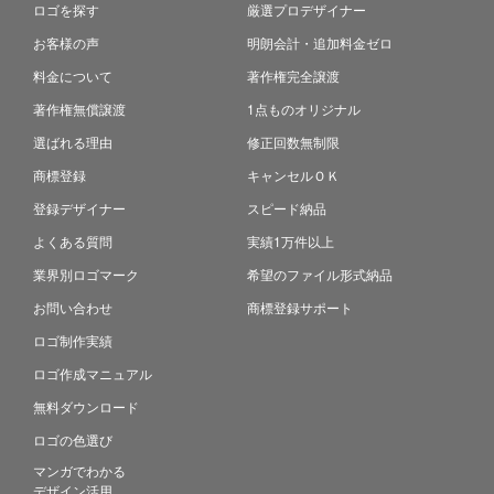
ロゴを探す
厳選プロデザイナー
お客様の声
明朗会計・追加料金ゼロ
料金について
著作権完全譲渡
著作権無償譲渡
1点ものオリジナル
選ばれる理由
修正回数無制限
商標登録
キャンセルＯＫ
登録デザイナー
スピード納品
よくある質問
実績1万件以上
業界別ロゴマーク
希望のファイル形式納品
お問い合わせ
商標登録サポート
ロゴ制作実績
ロゴ作成マニュアル
無料ダウンロード
ロゴの色選び
マンガでわかる
デザイン活用