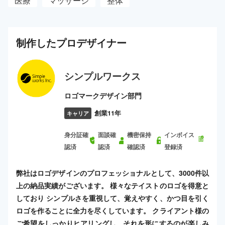
医療
マッサージ
整体
制作した
プロ
デザイナー
シンプルワークス
ロゴマークデザイン部門
創業11年
キャリア
身分証確
面談確
機密保持
インボイス
認済
認済
確認済
登録済
弊社はロゴデザインのプロフェッショナルとして、3000件以
上の納品実績がございます。 様々なテイストのロゴを得意と
しており シンプルさを重視して、覚えやすく、かつ目を引く
ロゴを作ることに全力を尽くしています。 クライアント様の
ご希望をしっかりヒアリングし、それを形にするのが楽しみ