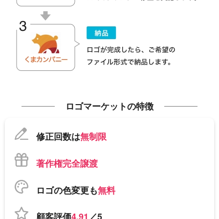
ロゴマーケットの特徴
修正回数は
無制限
著作権完全譲渡
ロゴの色変更も
無料
顧客評価
4.91
／5