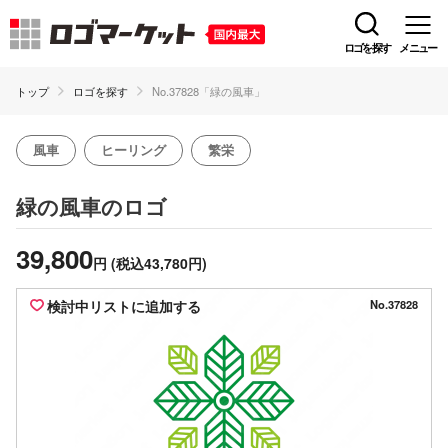
ロゴを探す
メニュー
トップ
ロゴを探す
No.37828「緑の風車」
風車
ヒーリング
繁栄
のロゴ
緑の風車
39,800
円
(税込43,780円)
検討中リストに追加する
No.37828