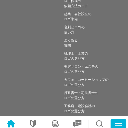
ロゴ作成の
依頼方法ガイド
起業・会社設立の
ロゴ準備
名刺とロゴの
使い方
よくある
質問
税理士・士業の
ロゴの選び方
美容サロン・エステの
ロゴの選び方
カフェ・コーヒーショップの
ロゴの選び方
行政書士・司法書士の
ロゴの選び方
工務店・建設会社の
ロゴの選び方