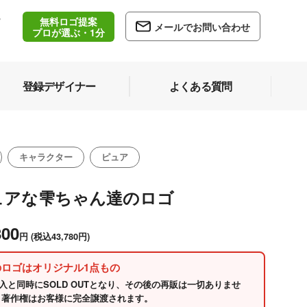
無料ロゴ提案
/
メールでお問い合わせ
5
プロが選ぶ・1分
登録デザイナー
よくある質問
キャラクター
ピュア
ュアな雫ちゃん達のロゴ
800
円
(税込43,780円)
のロゴはオリジナル1点もの
入と同時にSOLD OUTとなり、その後の再販は一切ありませ
 著作権はお客様に完全譲渡されます。