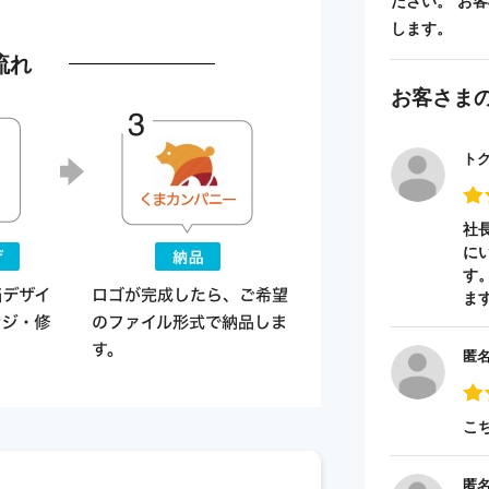
ださい。 お
します。
流れ
お客さま
ト
社
に
す
ま
匿
こ
匿