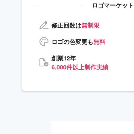
ロゴマーケット
修正回数は
無制限
ロゴの色変更も
無料
創業12年
6,000件以上制作実績