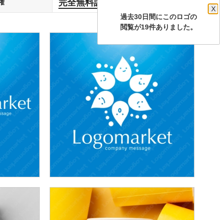
完全無料譲渡
権
します
X
過去30日間にこのロゴの
閲覧が19件ありました。