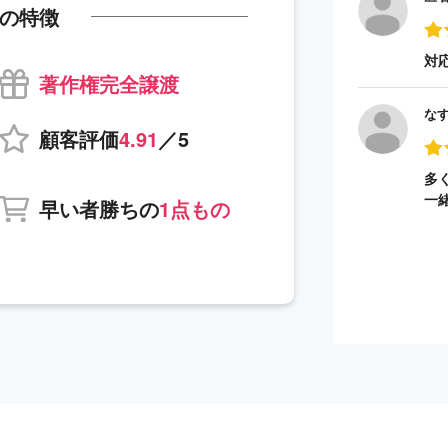
の特徴
対
著作権完全譲渡
な
顧客評価
4.91
／5
多
一
早い者勝ちの
1点もの