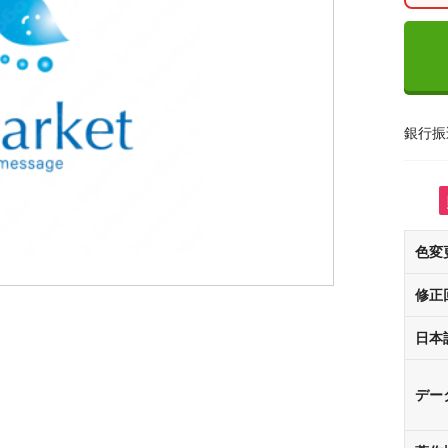
銀行振
色変
修正
日本
デー