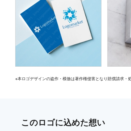
※本ロゴデザインの盗作・模倣は著作権侵害となり賠償請求・
この
ロゴ
に込めた想い