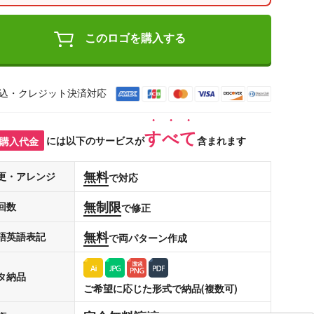
このロゴを購入する
込・クレジット決済対応
すべて
購入代金
には以下のサービスが
含まれます
無料
更・アレンジ
で対応
無制限
回数
で修正
無料
語英語表記
で両パターン作成
タ納品
ご希望に応じた形式で納品(複数可)