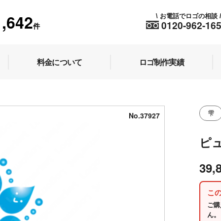
1,642
お電話でロゴの相談
\
0120-962-16
件
料金について
ロゴ制作実績
雫
No.37927
ピ
39,
こ
ご購
ん。