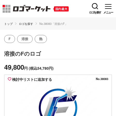
ロゴを探す
メニュー
トップ
ロゴを探す
No.38083「溶接のF」
F
溶接
熱
のロゴ
溶接のF
49,800
円
(税込54,780円)
検討中リストに追加する
No.38083