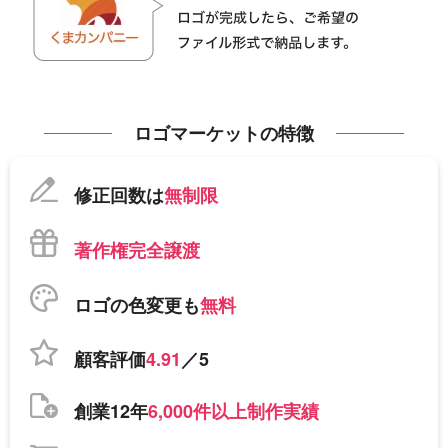
ロゴマーケットの特徴
修正回数は
無制限
著作権完全譲渡
ロゴの色変更も
無料
顧客評価
4.91
／5
創業12年
6,000件以上制作実績