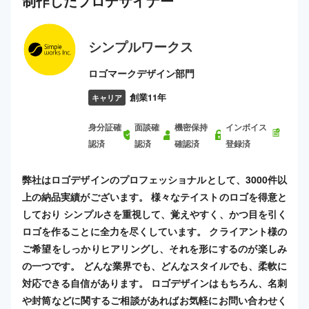
制作した
プロ
デザイナー
シンプルワークス
ロゴマークデザイン部門
創業11年
キャリア
身分証確
面談確
機密保持
インボイス
認済
認済
確認済
登録済
弊社はロゴデザインのプロフェッショナルとして、3000件以
上の納品実績がございます。 様々なテイストのロゴを得意と
しており シンプルさを重視して、覚えやすく、かつ目を引く
ロゴを作ることに全力を尽くしています。 クライアント様の
ご希望をしっかりヒアリングし、それを形にするのが楽しみ
の一つです。 どんな業界でも、どんなスタイルでも、柔軟に
対応できる自信があります。 ロゴデザインはもちろん、名刺
や封筒などに関するご相談があればお気軽にお問い合わせく