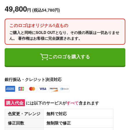
49,800
円
(税込54,780円)
このロゴはオリジナル1点もの
ご購入と同時にSOLD OUTとなり、その後の再販は一切ありませ
ん。 著作権はお客様に完全譲渡されます。
このロゴを購入する
銀行振込・クレジット決済対応
購入代金
には以下のサービスが
すべて
含まれます
色変更・アレンジ
無料
で対応
修正回数
無制限
で修正